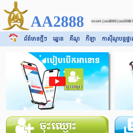
AA2888
ន្តដោយទំនុកចិត្ត សេវាអតិថិជន24h | aa2888HelpCenter.com | aa2888 | aa2888 help ce
ព័ត៌មានថ្មីៗ
ឆ្នោត
គីណូ
កីឡា
កាស៊ី​​ណូបន្តផ្ទា