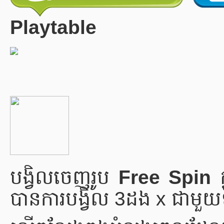
Playtable
បង្វិលចេញរូប
Free Spin
ក
បានការបង្វិល 3ដង x ជាមួយ