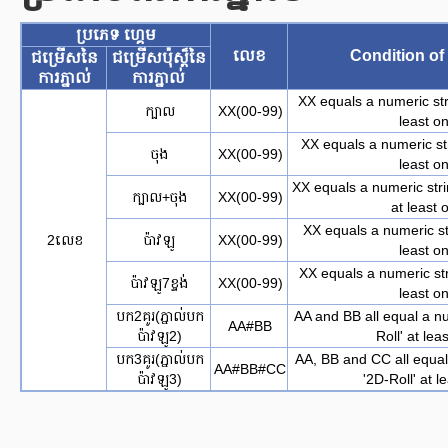
ប្រភេទ ហ្គេម
លេខ
Condition of
ជម្រើសនៃ
ជម្រើសប៉ុស្ត៏នៃ
ការភ្នាល់
ការភ្នាល់
XX equals a numeric str
ក្បាល
XX(00-99)
least o
XX equals a numeric str
ចុង
XX(00-99)
least o
XX equals a numeric stri
ក្បាល+ចុង
XX(00-99)
at least 
XX equals a numeric str
2លេខ
ប៉ាវឡូ
XX(00-99)
least o
XX equals a numeric stri
ប៉ាវឡូ7ខ្ទង់
XX(00-99)
least o
បក2គូរ(ភ្នាល់បក
AA and BB all equal a nu
AA#BB
ប៉ាវឡូ2)
Roll' at lea
បក3គូរ(ភ្នាល់បក
AA, BB and CC all equal 
AA#BB#CC
ប៉ាវឡូ3)
'2D-Roll' at l