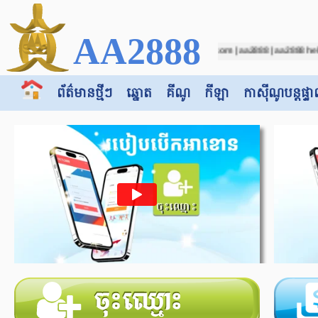
AA2888
តដោយទំនុកចិត្ត សេវាអតិថិជន24h | aa2888HelpCenter.com | aa2888 | aa2888 help cen
ព័ត៌មានថ្មីៗ
ឆ្នោត
គីណូ
កីឡា
កាស៊ី​​ណូបន្តផ្ទា