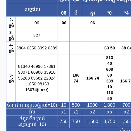
លទ្ឋផល
06
ធំ
គូរ
*0
*4
2-
06
06
06
ខ្ទង់
3-
327
ខ្ទង់
4-
3804 6350 3992 0389
63 50
38 0
ខ្ទង់
813
40
81340 46996 17361
609
93071 60900 33910
5-
166
00
55288 09682 22024
166 74
ខ្ទង់
74
339
166 7
11650 98163
10
16674(Last)
116
50
ចំនួននៃការភ្នាល់(ភ្នាល់=10)
10
500
1000
1,800
700
វិល
x1
x1
x2
x5
x2
ចំនួនទឹកប្រាក់
750
750
1,500
3,750
1,50
ឈ្នះ(ភ្នាល់=10)