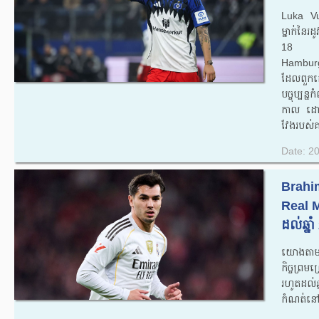
Luka Vuš
ម្នាក់នៃ
18 ឆ្នាំ
Hamburg
ដែលពួកគ
បច្ចុប្បន
កាល ដោយ
វែងរបស់គ
Date: 2
Brahi
Real M
ដល់ឆ្នាំ
យោងតាម 
កិច្ចព្រម
រហូតដល់ឆ្
កំណត់នៅខែ