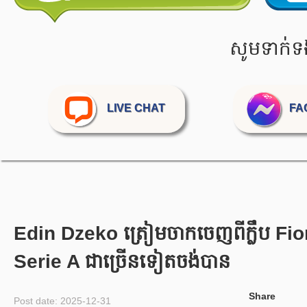
សូមទាក់ទ
LIVE CHAT
FA
Edin Dzeko ត្រៀមចាកចេញពីក្លឹប Fi
Serie A ជាច្រើនទៀតចង់បាន
Share
Post date: 2025-12-31