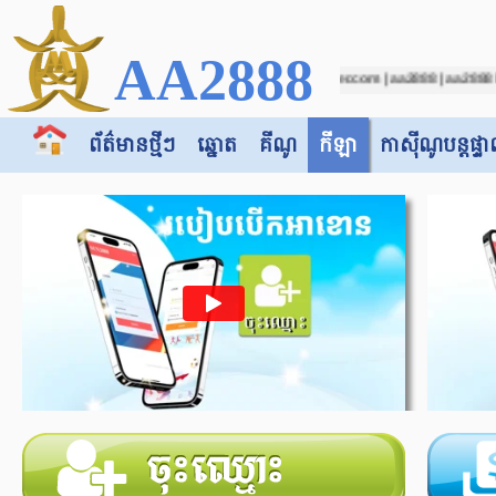
AA2888
ដោយទំនុកចិត្ត សេវាអតិថិជន24h | aa2888HelpCenter.com | aa2888 | aa2888 help cent
ព័ត៌មានថ្មីៗ
ឆ្នោត
គីណូ
កីឡា
កាស៊ី​​ណូបន្តផ្ទា