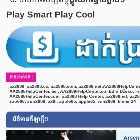
Play Smart Play Cool
ពាក្យទាក់ទង :
aa2888, aa2888.cc, aa2888.com, aa2888.net,AA2888HelpCente
AA2888HelpCenter.me , AA2888HelpCenter.co, Edin Džeko, Fior
AA2888HelpCenter.com, aa2888 Help Center, aa2888net, aa2
zoo666, sun2888, a28i, apple65, apple65, win2888, khmer24
ព័ត៌មានកីឡាថ្មីៗ
Arsena