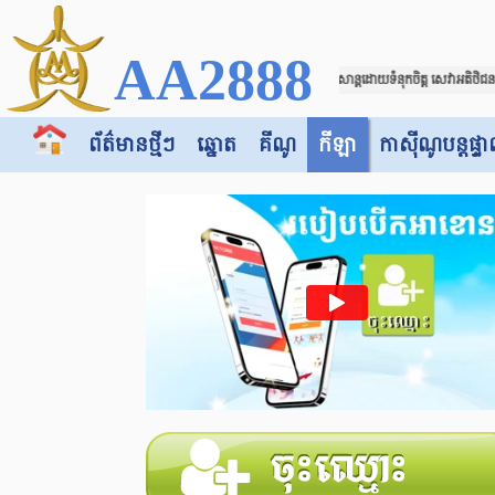
AA2888
aa2888.com | បើកអាខោន Free | កំសាន្តដោយទំនុកចិត្ត សេវាអតិថិជន24h | aa
ព័ត៌មានថ្មីៗ
ឆ្នោត
គីណូ
កីឡា
កាស៊ី​​ណូបន្តផ្ទា