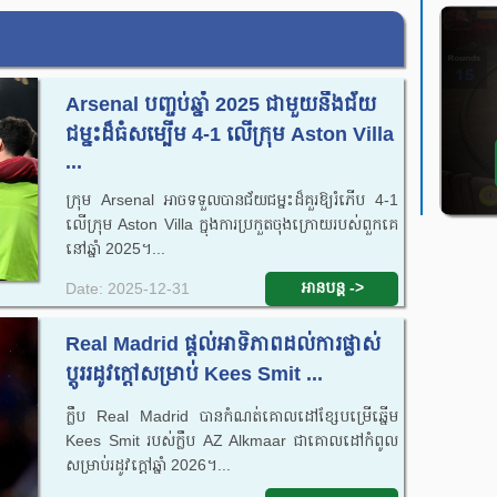
Arsenal បញ្ចប់ឆ្នាំ 2025 ជាមួយនឹងជ័យ
ជម្នះដ៏ធំសម្បើម 4-1 លើក្រុម Aston Villa
...
ក្រុម Arsenal អាចទទួលបានជ័យជម្នះដ៏គួរឱ្យរំភើប 4-1
លើក្រុម Aston Villa ក្នុងការប្រកួតចុងក្រោយរបស់ពួកគេ
នៅឆ្នាំ 2025។...
អានបន្ត ->
Date: 2025-12-31
Real Madrid ផ្តល់អាទិភាពដល់ការផ្លាស់
ប្តូររដូវក្តៅសម្រាប់ Kees Smit ...
ក្លឹប Real Madrid បានកំណត់គោលដៅខ្សែបម្រើឆ្នើម
Kees Smit របស់ក្លឹប AZ Alkmaar ជាគោលដៅកំពូល
សម្រាប់រដូវក្តៅឆ្នាំ 2026។...