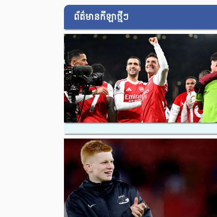
ព័ត៌មានកីឡាថ្មីៗ