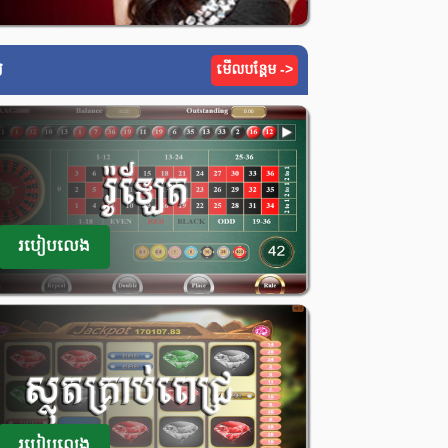
ម
មើលបន្តែម ->
របៀបលេង
របៀបលេង