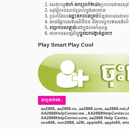
សេវាកម្ម
ដាក់-ដកប្រាក់២៤h
ប្រកបដោយសុវត្
សុវត្ថិភាពសាច់ប្រាក់ក្នុងអាខោន
ប្រាក់ដែល
ឈ្នះដកបានគ្រប់
ចំនួនតាមធនាគារ ន
មានផ្នែកសេវាអតិថិជន និងបច្ចេកទេសរង់ចាំ
រក្សាការសម្ងាត់
នៅក្នុងការកំសាន្ដ
មានការសន្សំពិន្ទុ
ប្តូរយករង្វាន់ភ្លាមៗ
Play Smart Play Cool
ពាក្យទាក់ទង :
aa2888, aa2888.cc, aa2888.com, aa2888.net,
AA2888HelpCenter.me , AA2888HelpCenter.co,
AA2888HelpCenter.com, aa2888 Help Center,
zoo666, sun2888, a28i, apple65, apple65, wi