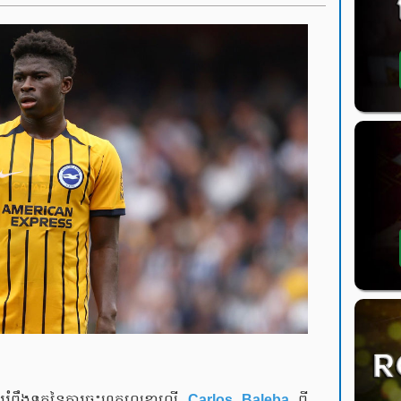
ររំពឹងទុកនៃការចុះហត្ថលេខាលើ
Carlos Baleba
ពី