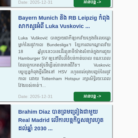
អានបន្ត ->
Date: 2025-12-31
Bayern Munich និង RB Leipzig កំពុង
សាកសួរអំពី Luka Vuskovic ...
Luka Vušković បានក្លាយជាកីឡាករវ័យក្មេងដ៏លេចធ្លោ
ម្នាក់នៃរដូវកាល Bundesliga។ ខ្សែការពារកណ្តាលវ័យ
18 ឆ្នាំរូបនេះបានដើរតួនាទីយ៉ាងសំខាន់ក្នុងការជួយ
Hamburger SV ឲ្យនៅពីលើតំបន់កាត់ចោល ខណៈពេល
ដែលពួកគេតស៊ូដើម្បីរស់រានមានជីវិត។ Vuskovic
បច្ចុប្បន្នកំពុងខ្ចីជើងនៅ HSV រហូតដល់ចុងបញ្ចប់នៃរដូវ
កាល ដោយ Tottenham Hotspur រក្សាសិទ្ធិរយៈពេល
វែងរបស់គាត់។...
អានបន្ត ->
Date: 2025-12-31
Brahim Diaz បានព្រមព្រៀងជាមួយ
Real Madrid លើការបន្តកិច្ចសន្យារហូត
ដល់ឆ្នាំ 2030 ...