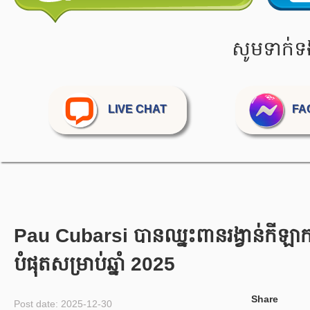
សូមទាក់ទ
LIVE CHAT
FA
Pau Cubarsi បានឈ្នះពានរង្វាន់កីឡាក
បំផុតសម្រាប់ឆ្នាំ 2025
Share
Post date: 2025-12-30