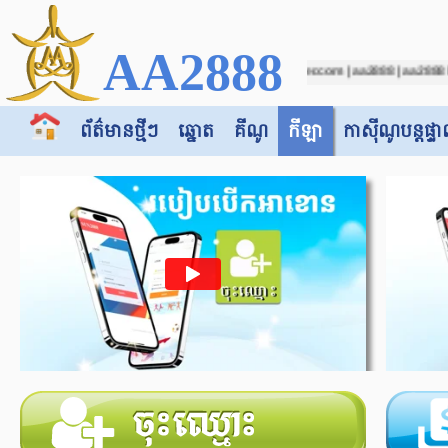
AA2888
តដោយទំនុកចិត្ត សេវាអតិថិជន24h | aa2888HelpCenter.com | aa2888 | aa2888 help cent
ព័ត៌មានថ្មីៗ
ឆ្នោត
គីណូ
កីឡា
កាស៊ី​​ណូបន្តផ្ទា