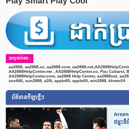
Play Smart Play Cool
ពាក្យទាក់ទង :
aa2888, aa2888.cc, aa2888.com, aa2888.net,AA2888HelpCente
AA2888HelpCenter.me , AA2888HelpCenter.co, Pau Cubarsí, B
AA2888HelpCenter.com, aa2888 Help Center, aa2888net, aa2
zoo666, sun2888, a28i, apple65, apple65, win2888, khmer24
ព័ត៌មានកីឡាថ្មីៗ
Arsena
ជម្នះដ