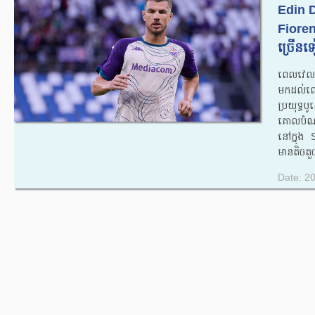
Edin D
Fioren
ច្រើនទ
ពេលវេលា
មកដល់ពេ
ប្រយុទ្ធ
គោលបំណងវ
នៅក្នុង 
មានតិចតួច
Date: 2