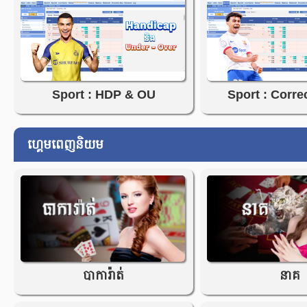
Sport : HDP & OU
Sport : Corre
ហ្គេមពេញនិយម
បាការ៉ាត់
នាគ