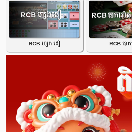
RCB ហ្សក ដៀ
RCB បាការ