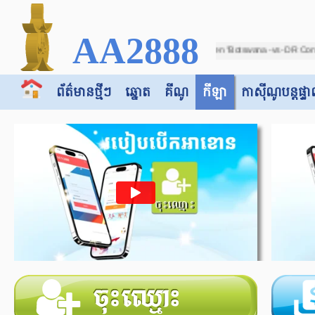
AA2888
e (VAR Check) in running ball on match between "Botswana -vs- DR Congo" [AFRICA 
ព័ត៌មានថ្មីៗ
ឆ្នោត
គីណូ
កីឡា
កាស៊ី​​ណូបន្តផ្ទា