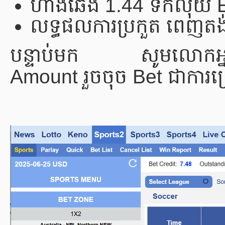
ហាងឆេង 1.44 ទឹកលុយ
លទ្ធផលការប្រកួត ពេញតង់
បន្ទាប់មក សូមលោកអ្នកដា
Amount រួចចុច Bet ជាការស