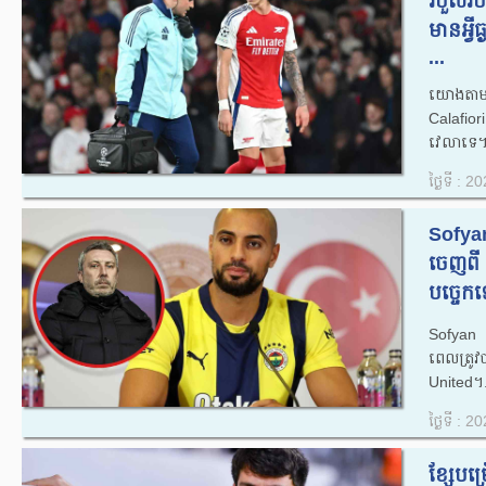
របួសរប
មានអ្វី
...
យោងតាម ​
Calafior
វេលាទេ។
ថ្ងៃទី : 
Sofya
ចេញពី
បច្ចេកទ
Sofyan Am
ពេល​ត្រូវ
United។.
ថ្ងៃទី : 
ខ្សែបម