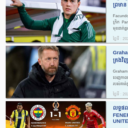
ព្រមាន
Facundo 
ក្រិក P
មុខដាក់គ្
ថ្ងៃទី : 
Graham 
គ្រង​វិញ
Graham 
ចេញកាលព
របស់គាត់ក
ថ្ងៃទី : 
លទ្ធផ
FENE
UNITED