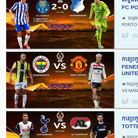
FC PO
🔥លទ្ធ
PORTO 
ថ្ងៃទី : 
ការប្
FENE
UNITED
🔥ការប
VS MAN
ថ្ងៃទី : 
ការប្
TOTTE
🔥ការប