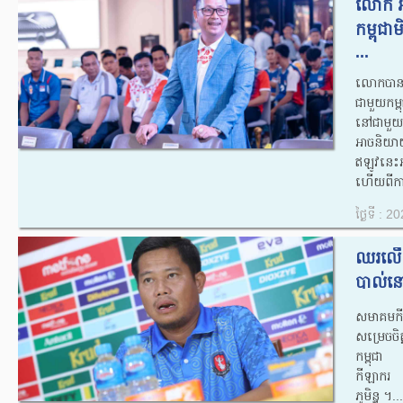
លោក អាំ
កម្ពុជា​
...
លោក​បាន​
ជា​មួយ​កម
នៅ​ជា​មួយ
អាច​និយាយ​
ឥឡូវ​នេះ​អ
ហើយពី​ការ​
ថ្ងៃទី : 
ឈរលើស្ម
បាល់នៅក
សមាគមក
សម្រេចចិត
កម្ពុជា
កីឡាករ
ភូមិន្ទ ។...