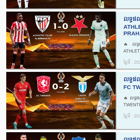
លទ្ធផ
ATHLE
PRAHA
🔥លទ្ធ
ATHLETI
ថ្ងៃទី : 
លទ្ធផ
FC TW
🔥លទ្ធ
TWENTE 
ថ្ងៃទី : 
លទ្ធផ