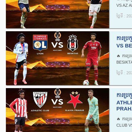
VS AZ A
ថ្ងៃទី : 
ការប្
VS BE
🔥ការប
BESIKTA
ថ្ងៃទី : 
ការប្
ATHLE
PRAHA
🔥ការប
CLUB VS