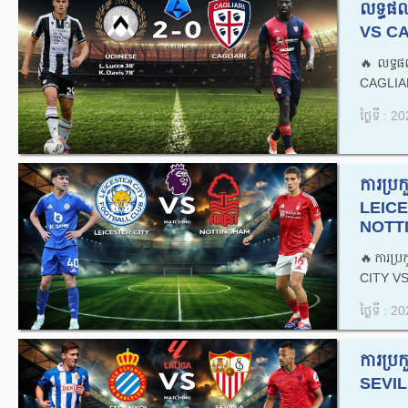
លទ្ធផ
VS CA
🔥លទ្ធ
CAGLIAR
ថ្ងៃទី : 
ការប្
LEICE
NOTTI
🔥ការប
CITY V
ថ្ងៃទី : 
ការប្
SEVILL