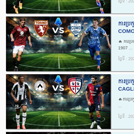
ថ្ងៃទី : 
ការប្
COMO 
🔥ការប
1907 ...
ថ្ងៃទី : 
ការប្
CAGLI
🔥ការប្
...
ថ្ងៃទី : 