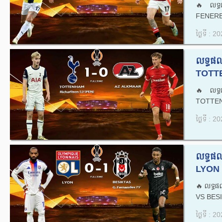
🔥លទ្ធ
FENERB
ថ្ងៃទី : 
លទ្ធផ
TOTTE
🔥លទ្ធ
TOTTEN
ថ្ងៃទី : 
លទ្ធផ
LYON 
🔥លទ្ធ
VS BESI
ថ្ងៃទី : 