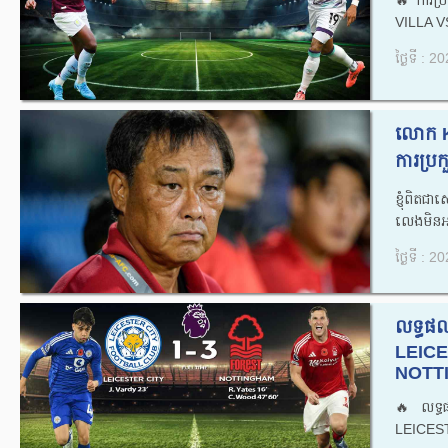
🔥ការប
VILLA 
ថ្ងៃទី : 
លោក K
ការប្រក
ខ្ញុំពិត
លេងមិនអន
ថ្ងៃទី : 
លទ្ធផ
LEICE
NOTTI
🔥លទ្ធ
LEICES