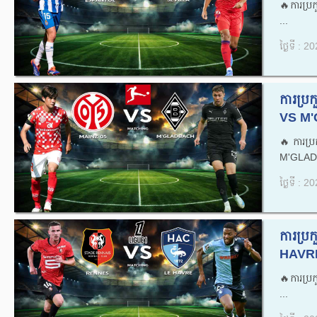
🔥ការប្
...
ថ្ងៃទី : 
ការប្
VS M'
🔥ការប
M'GLAD
ថ្ងៃទី : 
ការប្
HAVRE
🔥ការប្
...