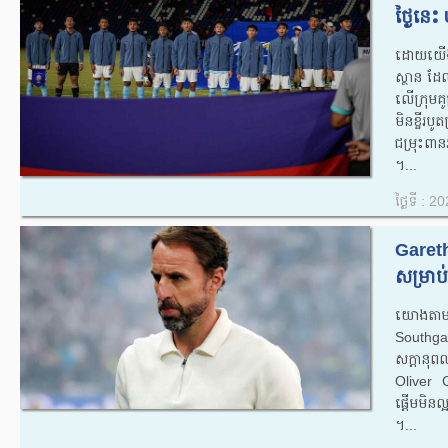
ថ្ងៃនេះ 
ដោយយើងត្
ស្ថាន ដែ
លើក្រុម
មិនខ្ចីរបូ
ជម្រុះព
។...
ថ្ងៃទី : 
Gareth
សម្រាប
យោងតាម
Southgat
សក្តានុព
Oliver G
ផ្តើមមិ
។...