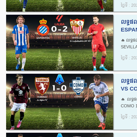
ថ្ងៃទី : 
លទ្ធផល
ESPAN
🔥លទ្ធផ
SEVILLA 
ថ្ងៃទី : 
លទ្ធផ
VS CO
🔥លទ្ធ
COMO 19
ថ្ងៃទី : 