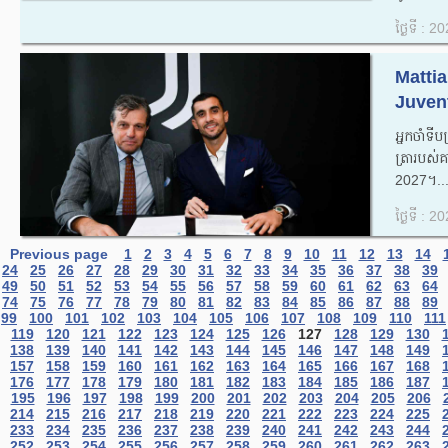
ថ្ងៃទី : 
Mattia 
Juvent
អ្នកចាំទី
ត្រារបស់គ
2027។..
ថ្ងៃទី : 
Previous page
1
2
3
4
5
6
7
8
9
10
11
12
13
14
24
25
26
27
28
29
30
31
32
33
34
35
36
37
38
39
49
50
51
52
53
54
55
56
57
58
59
60
61
62
63
64
74
75
76
77
78
79
80
81
82
83
84
85
86
87
88
89
99
100
101
102
103
104
105
106
107
108
109
110
111
119
120
121
122
123
124
125
126
127
128
129
130
138
139
140
141
142
143
144
145
146
147
148
149
157
158
159
160
161
162
163
164
165
166
167
168
176
177
178
179
180
181
182
183
184
185
186
187
195
196
197
198
199
200
201
202
203
204
205
206
214
215
216
217
218
219
220
221
222
223
224
225
233
234
235
236
237
238
239
240
241
242
243
244
252
253
254
255
256
257
258
259
260
261
262
263