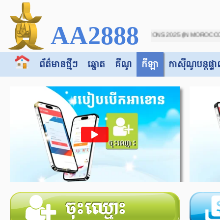
AA2888
DR Congo" [AFRICA CUP OF NATIONS 2025 (IN MOROCCO) - 12/30]. All bets placed on
ព័ត៌មានថ្មីៗ
ឆ្នោត
គីណូ
កីឡា
កាស៊ី​​ណូបន្តផ្ទា