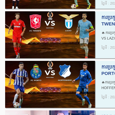
ថ្ងៃទី : 
ការប្
TWENT
🔥ការប
VS LAZIO
ថ្ងៃទី : 
ការប្
PORTO
🔥ការប្
HOFFEN
ថ្ងៃទី : 