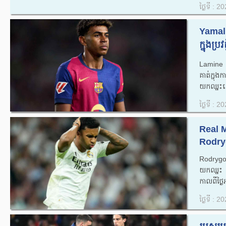
ថ្ងៃទី : 
Yamal: ខ
ក្នុង​ប្
Lamine Y
គាត់​ក្នុង​
យក​ឈ្នះ​ល
ថ្ងៃទី : 
Real M
Rodryg
Rodrygo
យកឈ្នះ 
កាលពីថ្ងៃអ
ថ្ងៃទី : 