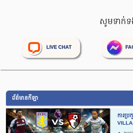
សូមទាក់ទ
LIVE CHAT
FA
ព័ត៌មានកីឡា
ការប្
VILLA