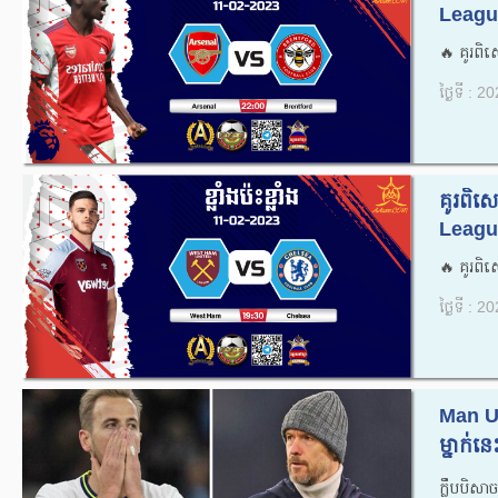
League
🔥 គូរពិ
ថ្ងៃទី : 
គូរពិស
Leagu
🔥 គូរពិ
ថ្ងៃទី : 
Man Ut
ម្នាក់ន
ក្លឹប​បិស