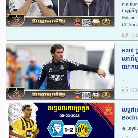
ការណ៍​មក​ថ
ចេញ​ពី​ខ្
Hotspur និ
នៅ​ Serie 
ថ្ងៃទី : 
Raul ប្
លក់កី
លោកមកដ
...
ថ្ងៃទី : 
លទ្ធផល
Bochu
🔥 លទ្ធផ