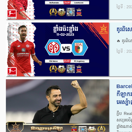
ថ្ងៃទី : 
គូរពិស
🔥 គូរពិ
ថ្ងៃទី : 
Barce
កីឡាករ
អេស្ប៉ា
ក្លឹប​ Re
សម្រេច​ចិត្
ខ្លាំង​ណាស់