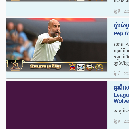
ពិសេស​ណា​
ថ្ងៃទី : 
ក្លឹបធំ
Pep ចា
លោក Pep​​​​​​​​​​​​​​​​
បន្ទាប់ពី
ទទួលពិ
ច្បាប់ហិរញ្ញ
ថ្ងៃទី : 
គូរពិស
Leagu
Wolve
🔥 គូរពិ
ថ្ងៃទី : 