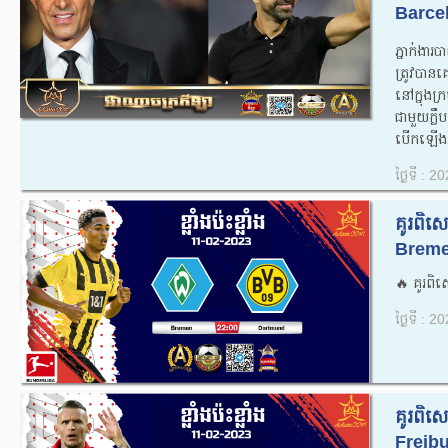
Barcel
ភ្នាក់​ងា
ត្រូវ​បាន​គ
នៅ​ក្នុង​ក
ជាមួយ​ក្ល
បើក​ឡើង​វិ
ថ្ងៃទី : 
គូរពិ
Breme
🔥 គូរពិ
ថ្ងៃទី : 
គូរពិ
Freibu