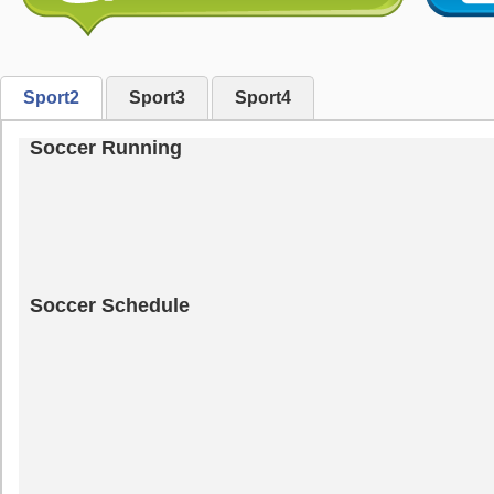
Sport2
Sport3
Sport4