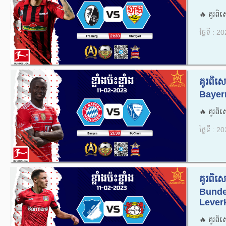
🔥 គូរពិ
ថ្ងៃទី : 
គូរពិ
Bayer
🔥 គូរពិ
ថ្ងៃទី : 
គូរពិស
Bunde
Lever
🔥 គូរពិ