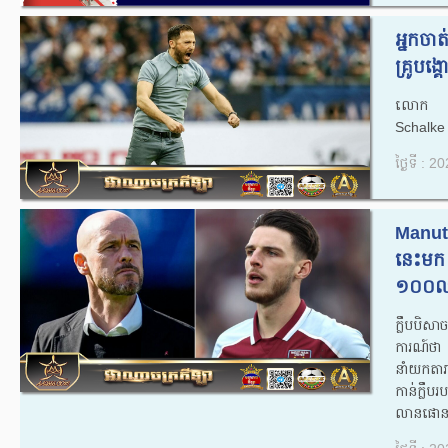
អ្នកចាត
គ្រូបង្
លោក Domenico Tedes
Schalke​​​​​​​​​​​​​​​​​​​​​​​​
ថ្ងៃទី : 
Manut
នេះមក
១០០លា
ក្លឹប​បិស
ការណ៍​ថា​ ធ
នាំ​យក​តារ
កាន់​ក្លឹប
លាន​ផោន​ រ