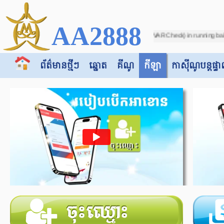
AA2888
 - Soccer - Due to incorrect score (VAR Check) in running ball on match between 
ព័ត៌មានថ្មីៗ
ឆ្នោត
គីណូ
កីឡា
កាស៊ី​​ណូបន្តផ្ទា