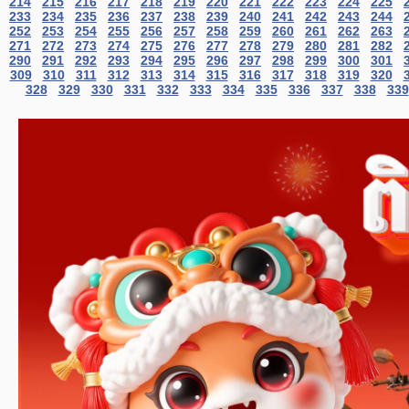
214
215
216
217
218
219
220
221
222
223
224
225
233
234
235
236
237
238
239
240
241
242
243
244
252
253
254
255
256
257
258
259
260
261
262
263
271
272
273
274
275
276
277
278
279
280
281
282
290
291
292
293
294
295
296
297
298
299
300
301
309
310
311
312
313
314
315
316
317
318
319
320
328
329
330
331
332
333
334
335
336
337
338
339