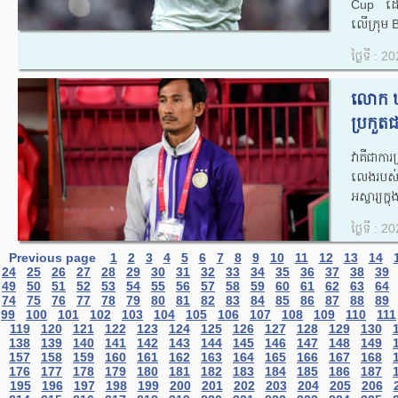
Cup ដោយ
លើក្រុម 
ថ្ងៃទី : 
លោក ឃឹម
ប្រកួតជ
វាគឺជាការ
លេងរបស់ក្
អស្ចារ្យក្
ថ្ងៃទី : 
Previous page
1
2
3
4
5
6
7
8
9
10
11
12
13
14
24
25
26
27
28
29
30
31
32
33
34
35
36
37
38
39
49
50
51
52
53
54
55
56
57
58
59
60
61
62
63
64
74
75
76
77
78
79
80
81
82
83
84
85
86
87
88
89
99
100
101
102
103
104
105
106
107
108
109
110
111
119
120
121
122
123
124
125
126
127
128
129
130
138
139
140
141
142
143
144
145
146
147
148
149
157
158
159
160
161
162
163
164
165
166
167
168
176
177
178
179
180
181
182
183
184
185
186
187
195
196
197
198
199
200
201
202
203
204
205
206