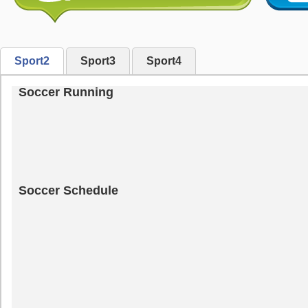
Sport2
Sport3
Sport4