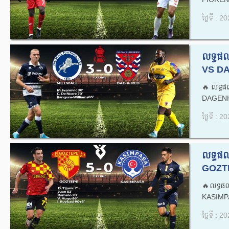
ថ្ងៃទី : 
លទ្ធផ
VS DA
🔥លទ្ធ
DAGENH
ថ្ងៃទី : 
លទ្ធផ
GOZTE
🔥លទ្ធផ
KASIMPA
ថ្ងៃទី : 