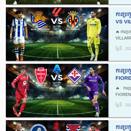
ការប្
VS VI
🔥ការប
VILLARR
ថ្ងៃទី : 
ការប្
FIORE
🔥ការ
FIORENT
ថ្ងៃទី : 
ការប្