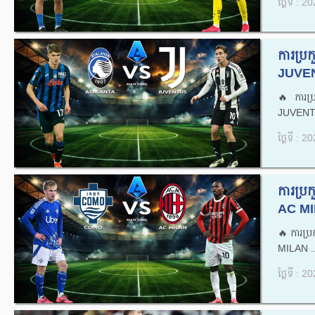
ថ្ងៃទី : 
ការប្
JUVEN
🔥ការប
JUVENTU
ថ្ងៃទី : 
ការប្
AC MI
🔥ការប
MILAN ..
ថ្ងៃទី : 