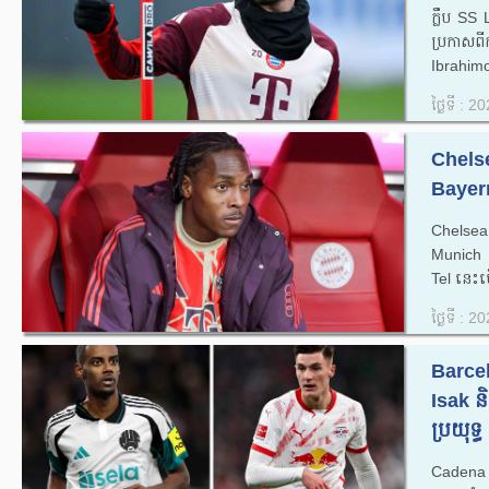
ក្លឹប SS 
ប្រកាស
Ibrahimov
ថ្ងៃទី : 
Chelse
Bayern 
Chelsea
Munich ទា
Tel នេះ
ថ្ងៃទី : 
Barcel
Isak ន
ប្រយុទ្ធ 
Cadena 