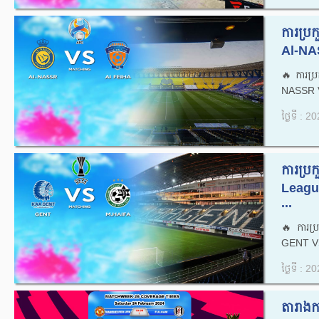
ការប្
Al-NA
🔥ការប
NASSR V
ថ្ងៃទី : 
ការប្រ
Leagu
...
🔥ការប
GENT VS
ថ្ងៃទី : 
តារាងកា