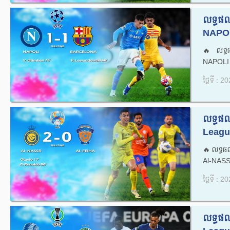
លទ្ធផ
NAPOL
🔥លទ្ធ
NAPOLI
ថ្ងៃទី : 
លទ្ធផ
Leagu
🔥លទ្ធផ
Al-NASS
ថ្ងៃទី : 
លទ្ធផ