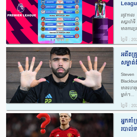
League
រដូវកាល
សប្តាហ៍ទ
មានការប្
ថ្ងៃទី : 
អតីត​គ្
សម្ងាត់​ដ
Steven D
Blackbu
មានហេតុផ
ម្នាក់។...
ថ្ងៃទី : 
អ្នកគា
របាល់ទ