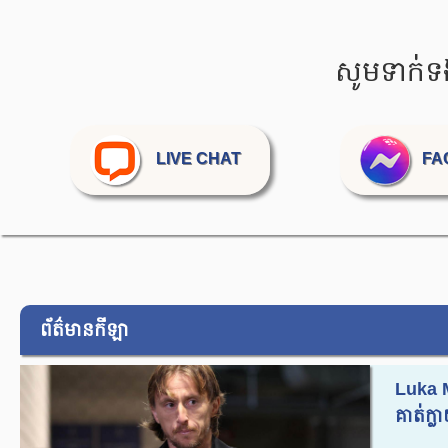
សូមទាក់ទ
LIVE CHAT
FA
ព័ត៌មានកីឡា
Luka 
គាត់ក្ល