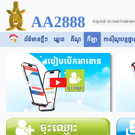
AA2888
rect score (VAR Check) in running ball on match between "Botswana -vs- DR Congo
ព័ត៌មានថ្មីៗ
ឆ្នោត
គីណូ
កីឡា
កាស៊ី​​ណូបន្តផ្ទា