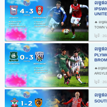
លទ្ធផ
IPSW
UNITED
🔥លទ្ធផ
TOWN V
ថ្ងៃទី : 
លទ្ធផ
PLYM
BROMW
🔥លទ្ធផ
ARGYLE
ថ្ងៃទី : 
លទ្ធផ
SOUTH