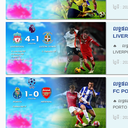
ថ្ងៃទី : 
លទ្ធផល
LIVER
🔥លទ្ធ
LIVERP
ថ្ងៃទី : 
លទ្ធផ
FC PO
🔥លទ្ធផ
PORTO 
ថ្ងៃទី : 