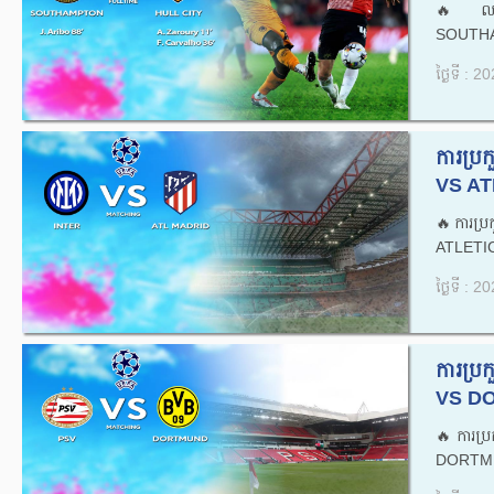
🔥លទ្
SOUTHA
ថ្ងៃទី : 
ការប្
VS AT
🔥ការប្
ATLETIC
ថ្ងៃទី : 
ការប្
VS DO
🔥ការប
DORTMU