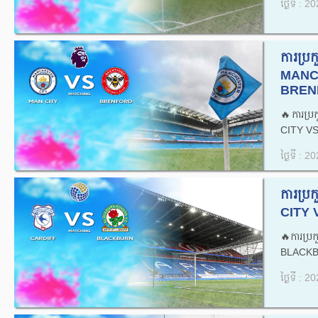
ថ្ងៃទី : 
ការប្រ
MANC
BRENF
🔥ការប្
CITY V
ថ្ងៃទី : 
ការប្
CITY 
🔥ការប្
BLACKB
ថ្ងៃទី : 