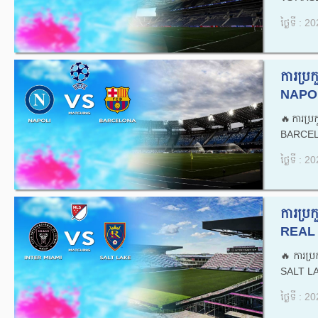
ថ្ងៃទី : 
ការប្
NAPOL
🔥ការប្
BARCEL
ថ្ងៃទី : 
ការប្
REAL 
🔥ការប
SALT LA
ថ្ងៃទី : 