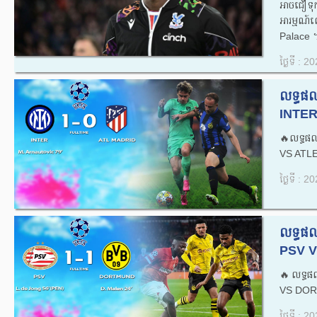
អាចជឿទុ
អារម្មណ
Palace ។
ថ្ងៃទី : 
លទ្ធផ
INTER
🔥លទ្ធផ
VS ATLE
ថ្ងៃទី : 
លទ្ធផ
PSV V
🔥លទ្ធផ
VS DOR
ថ្ងៃទី : 