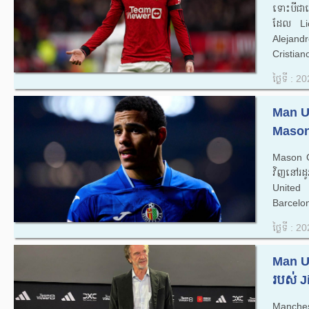
ទោះបីជាក
ដែល Li
Alejandr
Cristia
ថ្ងៃទី : 
Man Un
Mason 
Mason G
វិញ​នៅ​
United 
Barcelon
ថ្ងៃទី : 
Man Un
របស់ J
Manches