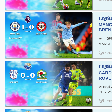
លទ្ធផល
MANC
BRENF
🔥លទ្ធ
MANCHE
ថ្ងៃទី : 
លទ្ធផ
CARD
ROVER
🔥លទ្ធផ
CITY V
ថ្ងៃទី : 