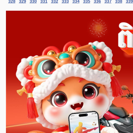
328
329
330
331
332
333
334
335
336
337
338
339