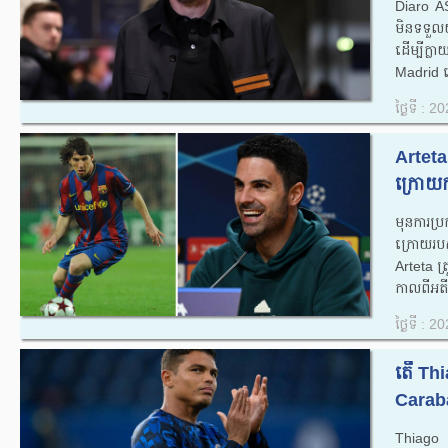
Diaro A
មិនទទួល
ដើម្បីក្
Madrid 
ថ្ងៃទី : 
Arteta
ក្រោយក
មុនការប្
ក្រោយរប
Arteta ត្រ
កាលពីអតី
ថ្ងៃទី : 
តើ Thiag
Caraba
Thiago S