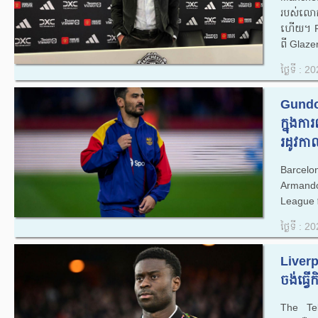
របស់លោក
ហើយ។ Ra
ពី Glazer
ថ្ងៃទី : 
Gundo
ក្នុងក
រដូវកាល
Barcelo
Armando
League ជុ
ថ្ងៃទី : 
Liverp
ចង់ធ្វើ
The Te