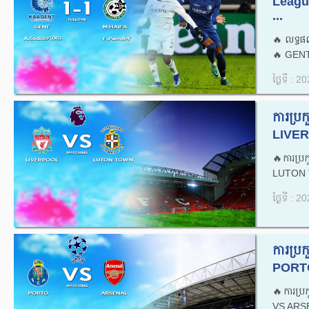
Leagu
...
🔥លទ្ធផ
🔥 GENT
ថ្ងៃទី : 
ការប្រ
LIVER
🔥ការប្
LUTON 
ថ្ងៃទី : 
ការប្
PORTO
🔥ការប្
VS ARSE