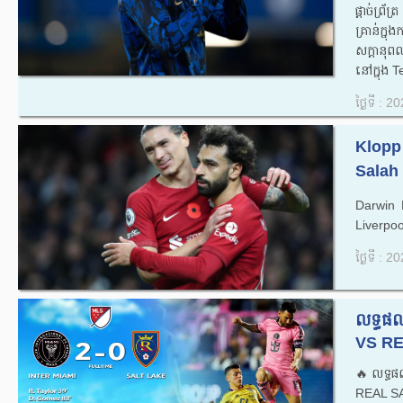
ផ្តាច់ព្រ
គ្រាន់ក
សក្តានុព
នៅក្នុង 
ថ្ងៃទី : 
Klopp
Salah 
Darwin N
Liverpoo
ថ្ងៃទី : 
លទ្ធផ
VS RE
🔥លទ្ធ
REAL SA