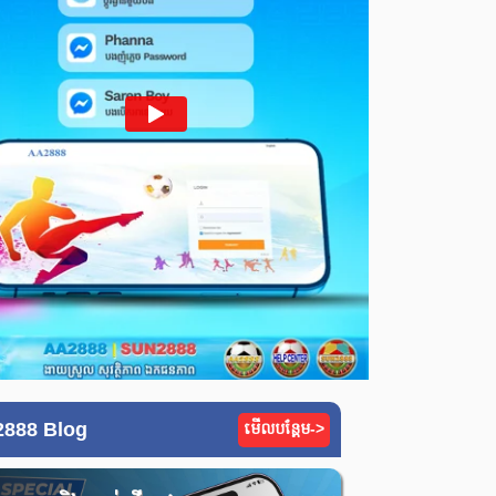
888 Blog
មើលបន្តែម->