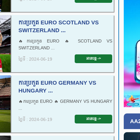
ការប្រកួត EURO SCOTLAND VS
SWITZERLAND ...
🔥ការប្រកួត EURO 🔥 SCOTLAND VS
SWITZERLAND ...
អានបន្ត ->
ថ្ងៃទី : 2024-06-19
ការប្រកួត EURO GERMANY VS
HUNGARY ...
🔥ការប្រកួត EURO 🔥 GERMANY VS HUNGARY
...
អានបន្ត ->
ថ្ងៃទី : 2024-06-19
AA2