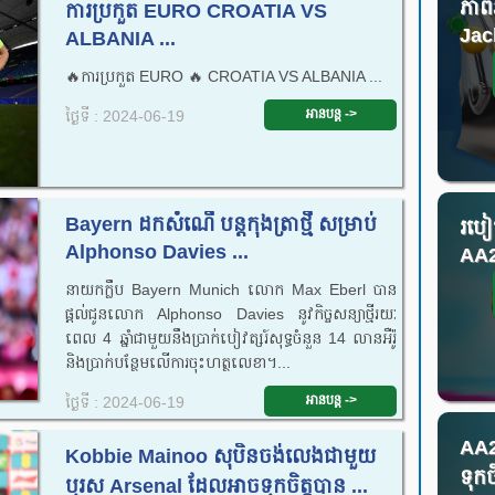
ភាពអ
ការប្រកួត EURO CROATIA VS
Jac
ALBANIA ...
🔥ការប្រកួត EURO 🔥 CROATIA VS ALBANIA ...
អានបន្ត ->
ថ្ងៃទី : 2024-06-19
Bayern ដកសំណើ បន្តកុងត្រាថ្មី សម្រាប់
របៀ
Alphonso Davies ...
AA28
នាយកក្លឹប Bayern Munich លោក Max Eberl បាន
ផ្តល់ជូនលោក Alphonso Davies នូវកិច្ចសន្យាថ្មីរយៈ
ពេល 4 ឆ្នាំជាមួយនឹងប្រាក់បៀវត្សរ៍សុទ្ធចំនួន 14 លានអឺរ៉ូ
និងប្រាក់បន្ថែមលើការចុះហត្ថលេខា។...
អានបន្ត ->
ថ្ងៃទី : 2024-06-19
AA2
Kobbie Mainoo សុបិនចង់លេងជាមួយ
ទុកច
បុរស Arsenal ដែលអាចទុកចិត្តបាន ...