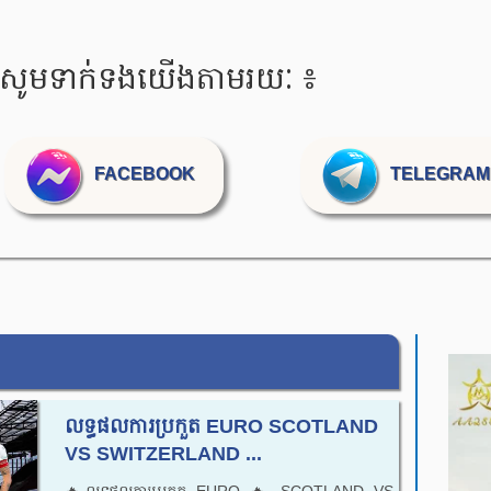
សូមទាក់ទងយើងតាមរយៈ​ ៖
FACEBOOK
TELEGRAM
លទ្ធផលការប្រកួត EURO SCOTLAND
VS SWITZERLAND ...