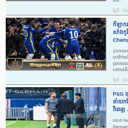
មាន...
ថ្ងៃទី : 
កីឡាករ
សាំងកូវ
Champ
ប្រទេសបា
ចាក់វ៉ាក
ស្របពេលដ
ទៅកាន់ទឹក
ថ្ងៃទី : 
PSG គ
នាំយកខ
វីដេអូ) .
លោក Nasse
Germain 