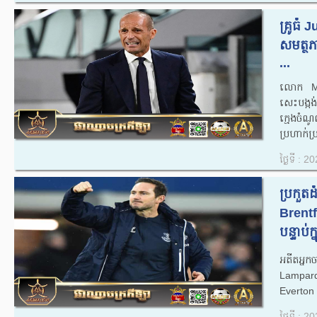
គ្រូធំ
សមត្ថភ
...
លោក​ Ma
សេះបង្ក
ក្មេងចំណ
ប្រហាក់ប
ថ្ងៃទី : 
ប្រកួត
Brentf
បន្ទាប់
អតីតអ្ន
Lampard 
Everton ប
ថ្ងៃទី : 