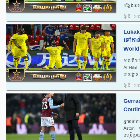
កន្លែងរបស
ថ្ងៃទី : 
Lukaku
ទៅកាន់វគ
World 
កាលពីយប់
Al-Hila
ពានរង្វាន់.
ថ្ងៃទី : 
Gerrad
Coutin
អ្នកចាត់
Aston Vi
បម្រើប្រយ