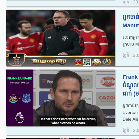
ថ្ងៃទី : 
អ្នកចា
Manutd 
លោក​អ្ន
ក្រហម M
ថ្ងៃទី : 
Frank 
ចំណូលថ
ពាក់ (ម
អ្នកចាត់
Everton 
Dele Alli 
ថ្ងៃទី : 