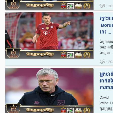
ថ្ងៃទី : 
ក្តៅៗ!
​ Boru
នេះ ...
ខ្សែការព
យក្សអាឡ
ចេញនា...
ថ្ងៃទី : 
អ្នកចា
ដាក់តម
ការពារក
David M
West Ha
កូនក្រុមខ្