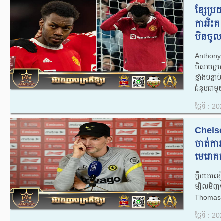
ខ្សែប្រ
ការរិះគ
មិនចូល 
​Anthony
បិសាចក្
ខ្លាំងបន្ទ
ជំនួបជាមួ
ថ្ងៃទី : 
Chelse
ចាត់កា
មេរោគកូ
ក្លឹបតោ
ម្សិលមិញ
Thomas T
ថ្ងៃទី : 