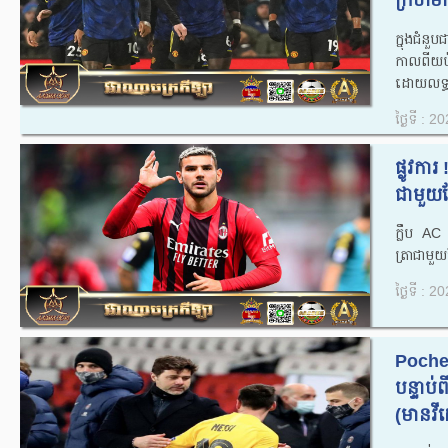
ក្រហមក
ក្នុងជំន
កាលពីយប់
ដោយលទ្ធ
ថ្ងៃទី : 
ផ្លូវការ
ជាមួយខ្
ក្លឹប AC
ត្រាជាមួយ
ថ្ងៃទី : 
Poche
បន្ទាប
(មានវីដេ