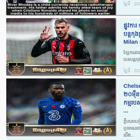
ថ្ងៃទី : 
ផ្លូវក
បន្តកុង
Milan .
ខ្សែការព
បានបន្តកុ
ថ្ងៃទី : 
Chelse
២០ម៉ឺន
កម្មរប
...
ក្លឹបតោ
ប្រមាណជ
ជើង...