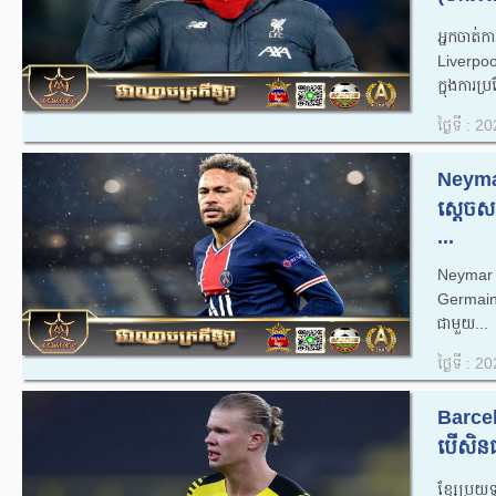
អ្នកចាត
Liverpoo
ក្នុង​ការ
ថ្ងៃទី : 
Neymar
ស្តេចស
...
Neymar ខ្
Germain
ជាមួយ...
ថ្ងៃទី : 
Barcel
បើសិនជ
ខ្សែប្រយុ