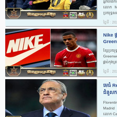
អ្នកចាត់
លោក​ Ma
ប្រយុទ្ធសញ
ថ្ងៃទី : 
Nike ផ
Green
ខ្សែប្រ
Greenwoo
ផ្តាច់កុងត្រ
ថ្ងៃទី : 
មេធំ R
ជំនួសកន
Florent
Madrid កំ
លោក Carlo