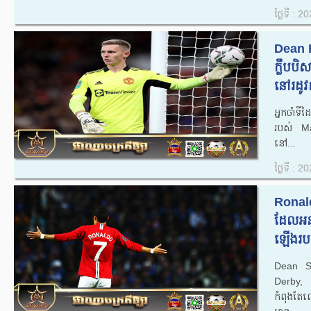
ថ្ងៃទី : 
Dean 
ក្លឹបប
នៅរដូវ
អ្នកចាំ
របស់ Ma
នៅ...
ថ្ងៃទី : 
Ronald
ដែលអន
ឡើងរបស
Dean Sa
Derby,
កំពុងតែ