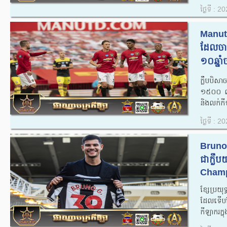
ថ្ងៃទី : 
Manut
ដែលចា
១០ឆ្នាំ
ក្លឹបបិ
១៥០០ លាន
និងលក់កី
ថ្ងៃទី : 
Bruno 
ជាក្លឹ
Champ
ខ្សែប្រយ
ដែលទើបត
កីឡាករក្