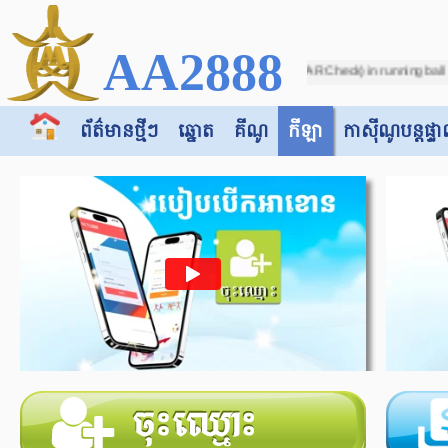
AA2888
cer - Due to incorrect score (VAR Check) in running ball on match between "Bots
ព័ត៌មានថ្មីៗ
ឆ្នោត
គីណូ
កីឡា
កាស៊ី​​ណូបន្តផ្ទា