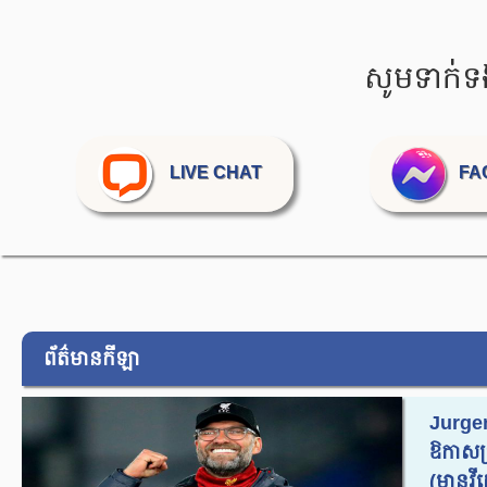
សូមទាក់ទ
LIVE CHAT
FA
ព័ត៌មានកីឡា
Jurge
ឱកាសប
(មានវីដេ