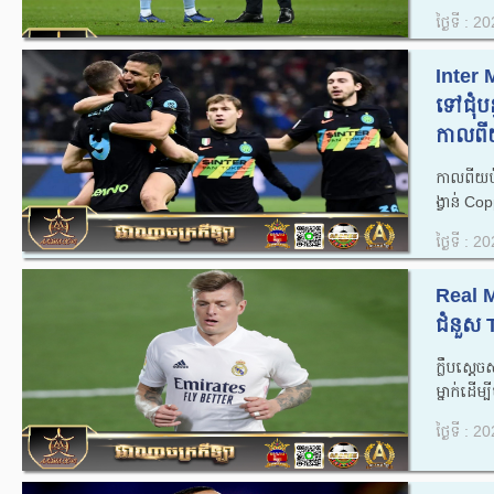
ថ្ងៃទី : 
Inter
ទៅជុំបន
កាលពីយ
កាលពីយប់
ង្វាន់ C
ថ្ងៃទី : 
Real M
ជំនួស 
ក្លឹបសេ្
ម្នាក់ដើម
ថ្ងៃទី : 