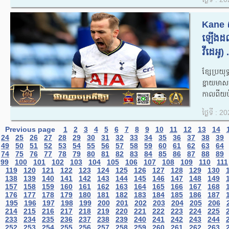
Kane 
ឡើងដល់
វីដេអូ) .
ខ្សែប្រយុ
ខ្នាយមា
កាលពីយប
ថ្ងៃទី : 
Previous page
1
2
3
4
5
6
7
8
9
10
11
12
13
14
24
25
26
27
28
29
30
31
32
33
34
35
36
37
38
39
49
50
51
52
53
54
55
56
57
58
59
60
61
62
63
64
74
75
76
77
78
79
80
81
82
83
84
85
86
87
88
89
99
100
101
102
103
104
105
106
107
108
109
110
111
119
120
121
122
123
124
125
126
127
128
129
130
138
139
140
141
142
143
144
145
146
147
148
149
157
158
159
160
161
162
163
164
165
166
167
168
176
177
178
179
180
181
182
183
184
185
186
187
195
196
197
198
199
200
201
202
203
204
205
206
214
215
216
217
218
219
220
221
222
223
224
225
233
234
235
236
237
238
239
240
241
242
243
244
252
253
254
255
256
257
258
259
260
261
262
263