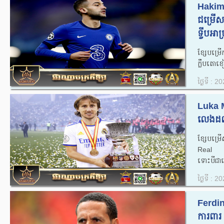
Hakim 
ជម្រើសជ
ទ្វីបអាហ្
ខ្សែបម្រ
ក្លឹបតោខៀ
ថ្ងៃទី : 
Luka 
លេងដល់វ
ខ្សែបម្រ
Real Ma
ទោះបីជាគ
ថ្ងៃទី : 
Ferdin
ការពារ 