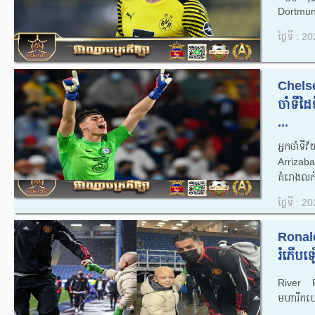
Dortmund
ថ្ងៃទី : 
Chelse
ចាំទីដៃ
...
អ្នកចាំ
Arrizabal
គំរោងលក់
ថ្ងៃទី : 
Ronald
រំភើបឡ
River Rh
មហារីកហ