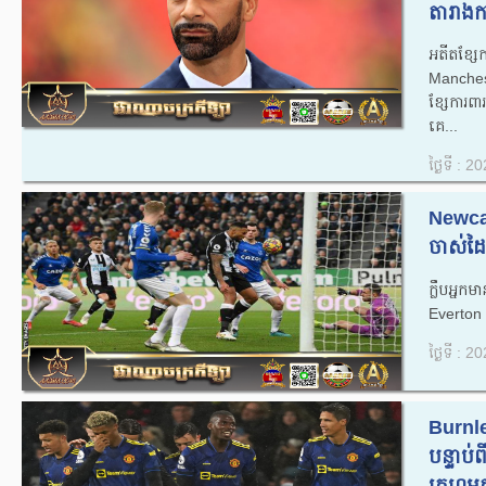
តារាងក
អតីតខ្ស
Manches
ខ្សែការព
គេ...
ថ្ងៃទី : 
Newcas
ចាស់ដៃក
ក្លឹបអ្ន
Everton 
ថ្ងៃទី : 
Burnle
បន្ទាប់