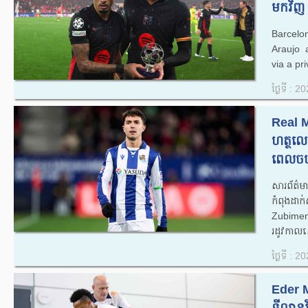
មកវិញ .
Barcelo
Araujo 
via a pr
ថ្ងៃទី : 
Real M
ហត្ថល
ពេលចប់
សារព័ត៌
កំពុងដាក
Zubimen
រដូវកាលន
ថ្ងៃទី : 
Eder Mi
ទីលាន​វ