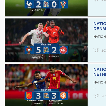
NATI
DENMA
NATION
...
ថ្ងៃទី : 
NATI
NETHE
NATION
...
ថ្ងៃទី : 