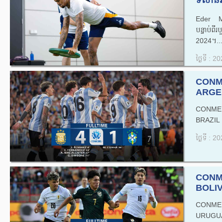
Eder Mi
បន្ទាប់ពី
2024។..
ថ្ងៃទី : 
CONM
ARGEN
CONMEB
BRAZIL .
ថ្ងៃទី : 
CONM
BOLIV
CONME
URUGUA