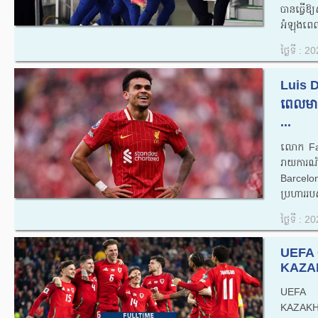
បានធ្វើឱ
អំឡុងពេល
ថ្ងៃទី : 
Luis Di
ពេលមាន
...
លោក Fa
រាយការណ៍​
Barcelona
ប្រហារ​រប
ថ្ងៃទី : 
UEFA
KAZAK
UEFA
KAZAKH