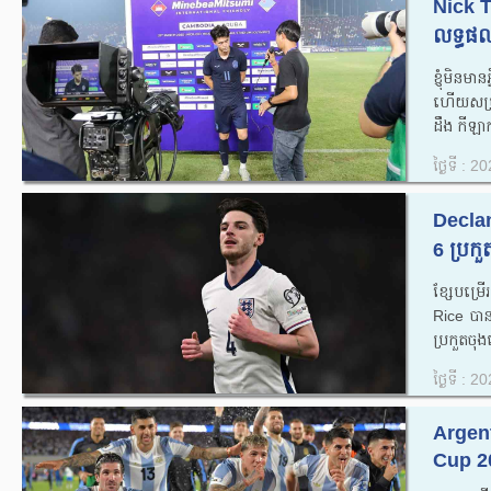
Nick T
លទ្ធផល
ខ្ញុំមិន
ហើយសម្រាប
ដឹង កីឡាករ
ថ្ងៃទី : 
Declan
6 ប្រក
ខ្សែបម្រ
Rice បានច
ប្រកួតចុង
ថ្ងៃទី : 
Argent
Cup 20