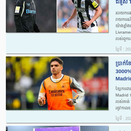
ជំនួស T
របាយការ
រាយការណ៍
យ៉ាងខ្
Livrament
របស់ពួកគ
ថ្ងៃទី : 
ប្រាក់
3000% ក
Madrid
ខ្សែការព
Madrid ទទ
របស់គាត់
រដូវកាលក
ថ្ងៃទី : 