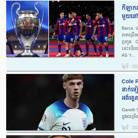
កីឡាករ 
មួយនៅ
Barca បាន
ភាគច្រើន
ប្រកួត C
នេះបើយោ
AS ។...
ថ្ងៃទី : 
Cole 
នាក់ទ
អង់គ្លេស
Gareth 
ក្នុងជម្រ
ថ្ងៃទី : 