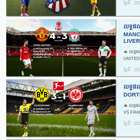
ថ្ងៃទី : 
លទ្ធផល
MANC
LIVER
🔥លទ្ធ
UNITED 
ថ្ងៃទី : 
លទ្ធផល
DORT
🔥លទ្ធផ
VS FRA
ថ្ងៃទី : 