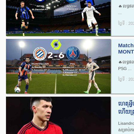
🔥លទ្ធផ
...
ថ្ងៃទី : 
Match
MONTP
🔥លទ្ធផ
PSG ...
ថ្ងៃទី : 
ហេតុអ្
ហើយត្រ
Lisandr
សម្រាប់កា