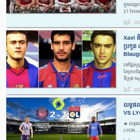
មួយសប្តា
17 ខែមេ
ថ្ងៃទី : 
Xavi និ
ប្រកួត
Blaugr
នៅថ្ងៃសុក្
នៃក្របខ
ទីក្រុង N
ថ្ងៃទី : 
លទ្ធផ
VS LYO
🔥លទ្ធផ
LYON ...