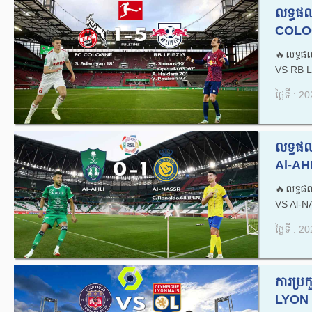
លទ្ធផល
COLOG
🔥លទ្ធផ
VS RB L
ថ្ងៃទី : 
លទ្ធផល
Al-AH
🔥លទ្ធផ
VS Al-N
ថ្ងៃទី : 
ការប្
LYON .