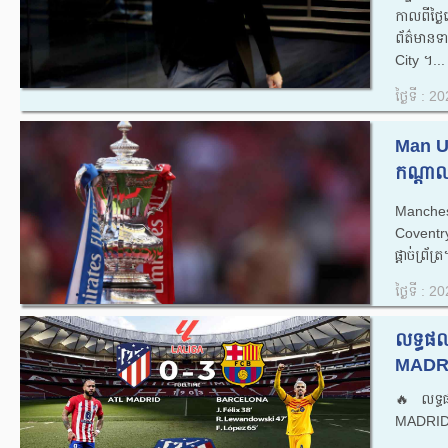
កាលពីថ្
ព័ត៌មានទ
City ។...
ថ្ងៃទី : 
Man Un
កណ្តាលផ
Manchest
Coventry 
ផ្តាច់​ព្រ័ត្
ថ្ងៃទី : 
លទ្ធផ
MADRI
🔥លទ្ធ
MADRID