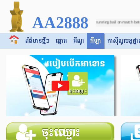
AA2888
 Due to incorrect score (VAR Check) in running ball on match between "Botswana -
ព័ត៌មានថ្មីៗ
ឆ្នោត
គីណូ
កីឡា
កាស៊ី​​ណូបន្តផ្ទា