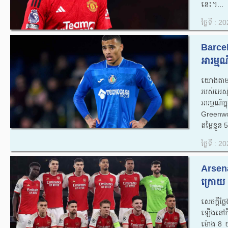
នេះ។...
ថ្ងៃទី : 
Barcel
អារម្ម
យោងតាម 
របស់អេស
អារម្មណ
Greenwo
តម្លៃខ្លួន
ថ្ងៃទី : 
Arsenal
ក្រោយ
សេចក្តីថ
ឡើងនៅកីឡ
ម៉ោង 8 