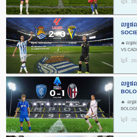
ថ្ងៃទី : 
លទ្ធផ
SOCIE
🔥លទ្ធផ
VS CADI
ថ្ងៃទី : 
លទ្ធផ
BOLOG
🔥លទ្ធ
BOLOGN
ថ្ងៃទី : 