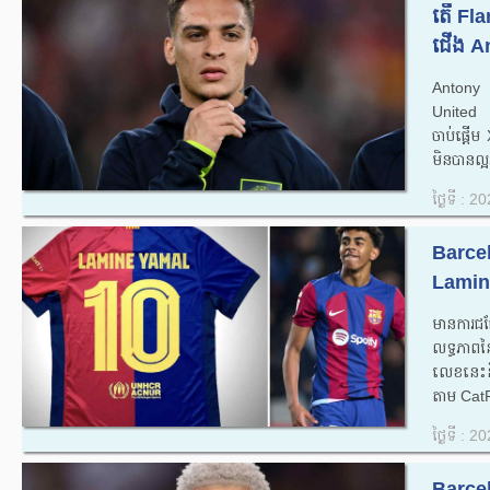
តើ Fla
ជើង An
Antony 
United 
ចាប់ផ្ត
មិនបានល្អ
ថ្ងៃទី : 
Barcel
Lamine
មានការជជ
លទ្ធភាព
លេខនេះន
តាម CatR
ថ្ងៃទី : 
Barcel