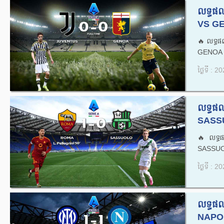
លទ្ធផ
VS GE
🔥លទ្ធផ
GENOA .
ថ្ងៃទី : 
លទ្ធផ
SASSU
🔥លទ្ធ
SASSUO
ថ្ងៃទី : 
លទ្ធផល
NAPOLI