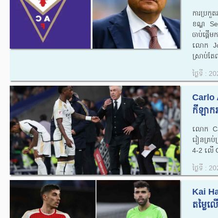
ការប្រកួ
ខណ្ឌ Seri
ចាប់ផ្ត
លោក Jo
ស្រាប់តែឈ
ថ្ងៃទី : 
Carlo 
កីឡាករ
លោក Car
រៀនគ្រប់គ
4-2 លើ O
ថ្ងៃទី : 
Kai Ha
តម្លៃល
...