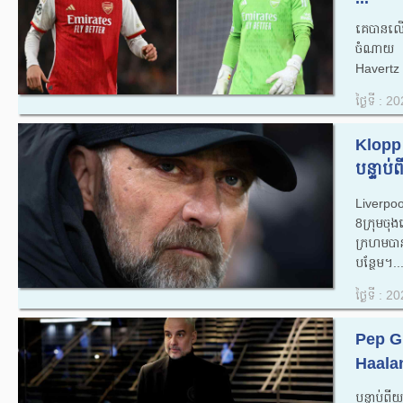
គេបានលើ
ចំណាយ 
Havertz 
ថ្ងៃទី : 
Klopp ប
បន្ទាប
Liverpool
8ក្រុមច
ក្រហម​បាន​
បន្ថែម។..
ថ្ងៃទី : 
Pep Gu
Haalan
បន្ទាប់ព