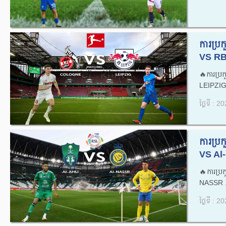
ការប្
VS RB 
🔥ការប្
LEIPZIG 
ថ្ងៃទី : 
ការប្រ
VS Al
🔥ការប្រ
NASSR .
ថ្ងៃទី : 