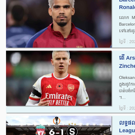
Ronald
លោក Mo
Barcelo
ទៅនៅរដូវ
ថ្ងៃទី : 
តើ Ar
Zinche
Oleksand
ក្នុងរដូ
បាត់បង់ក
។...
ថ្ងៃទី : 
លទ្ធផ
Leag