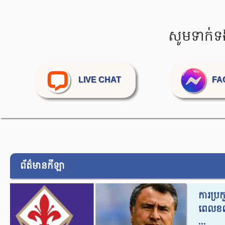
សូមទាក់ទ
LIVE CHAT
FA
ព័ត៌មានកីឡា
ការប្រក
ពេលខណៈ
...