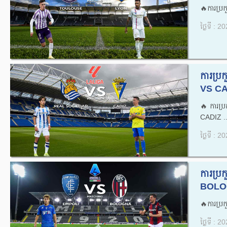
🔥ការប្
ថ្ងៃទី : 
ការប្
VS CAD
🔥ការប
CADIZ ..
ថ្ងៃទី : 
ការប្រ
BOLOG
🔥ការប្
ថ្ងៃទី : 