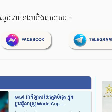
សូមទាក់ទងយើងតាមរយៈ​ ៖
FACEBOOK
TELEGRAM
Gavi ជាកីឡាករវ័យក្មេងបំផុត ក្នុង
ប្រវត្តិសាស្ត្រ​ World Cup ...