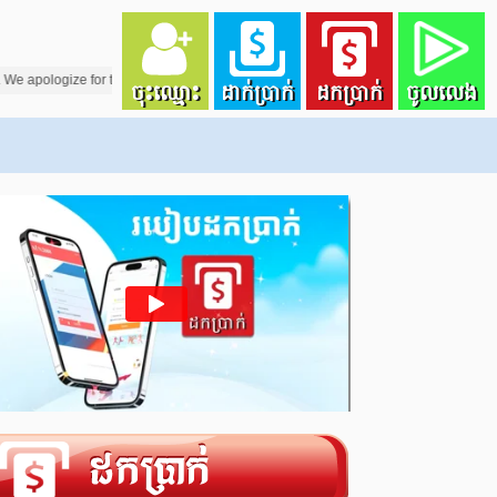
he inconveniences caused! 2025-12-31 00:08:00 Sports3, Sports34 - SABA - [23:15 
ចុះឈ្មោះ
ដាក់ប្រាក់
ដកប្រាក់
ចូលលេង