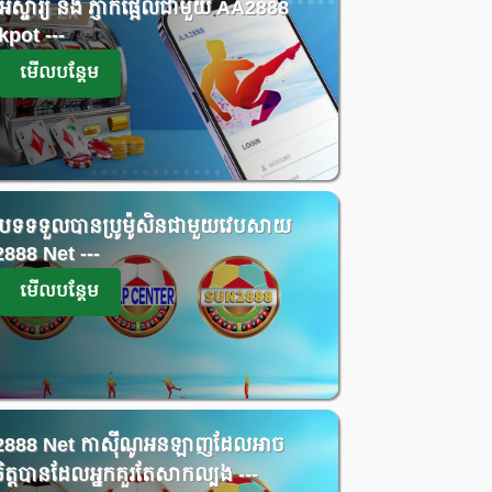
ស្ចារ្យ​ និង ភ្ញាក់ផ្អើលជាមួយ AA2888
kpot ---
មើលបន្តែម
បទទទួលបានប្រូម៉ូសិនជាមួយវេបសាយ
88 Net​​ ---
មើលបន្តែម
888 Net​ កាស៊ីណូអនឡាញដែលអាច
ិត្តបានដែលអ្នកគួរតែសាកល្បង​ ---