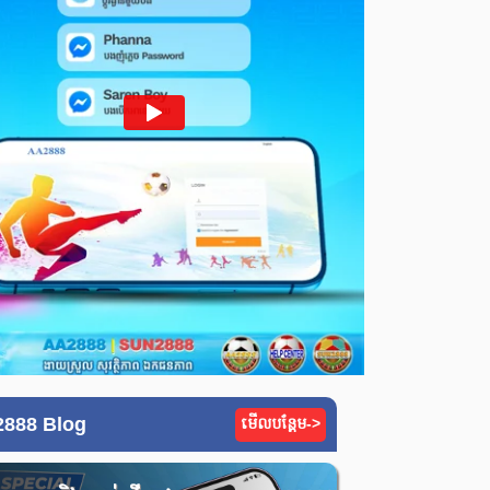
888 Blog
មើលបន្តែម->