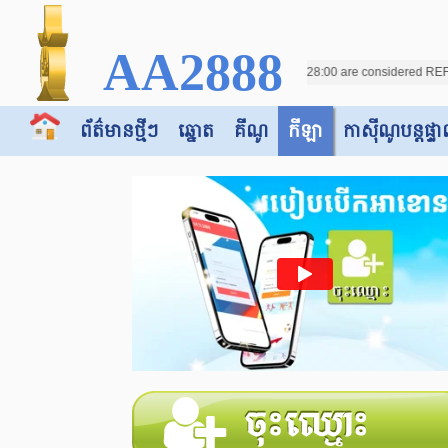
AA2888
ed on score [0-4] from 03:26:00 03:28:00 are considered REFUNDED. The actual sc
ព័ត៌មានថ្មីៗ
ឆ្នោត
គីណូ
កីឡា
កាស៊ី​​ណូបន្តផ្ទា