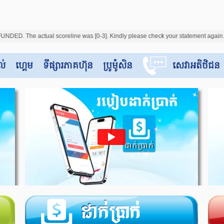
oreline was [0-3]. Kindly please check your statement again. We apologize for t
ល់
ហ្គេម
ទីផ្សារភាគហ៊ុន
ប្រូម៉ូសិន
សេវាអតិថិជន