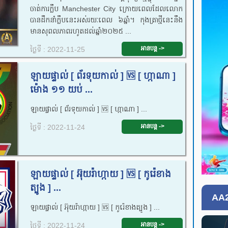
ចាត់ការ​ក្លឹប Manchester City ក្រោយ​ពេល​ដែល​លោក​
បាន​ដឹកនាំ​ក្លឹប​នេះ​អស់​រយៈពេល ៦ឆ្នាំ។ កុងត្រា​ថ្មី​នេះ​នឹង​
មាន​សុពលភាព​រហូត​ដល់​ឆ្នាំ២០២៥ ...
អានបន្ត ->
ថ្ងៃទី : 2022-11-25
ឡាយផ្ទាល់​ [ ព័រទុយកាល់ ] 🆚 [ ហ្កាណា ]
ម៉ោង ១១ យប់ ...
ឡាយផ្ទាល់​ [ ព័រទុយកាល់ ] 🆚 [ ហ្កាណា ] ...
អានបន្ត ->
ថ្ងៃទី : 2022-11-24
ឡាយផ្ទាល់​ [ អ៊ុយរ៉ាហ្កាយ ] 🆚 [ កូរ៉េខាង
ត្បូង ] ...
AA2
ឡាយផ្ទាល់​ [ អ៊ុយរ៉ាហ្កាយ ] 🆚 [ កូរ៉េខាងត្បូង ] ...
អានបន្ត ->
ថ្ងៃទី : 2022-11-24