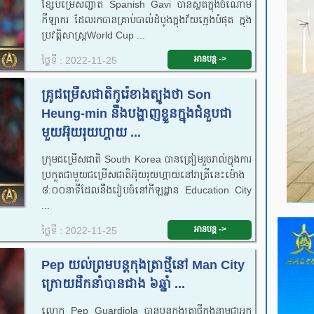
ខ្សែ​បម្រើ​សញ្ជាតិ​ Spanish​ Gavi បាន​ស្ថិត​ក្នុង​ចំណោម​
កីឡាករ​ ដែល​រក​បាន​គ្រាប់​បាល់​ដំបូង​ក្នុង​វ័យ​ក្មេង​បំផុត​ ក្នុង​
ប្រវត្តិសាស្ត្រ​World Cup ...
អានបន្ត ->
ថ្ងៃទី : 2022-11-25
គ្រូ​​ជម្រើសជាតិកូរ៉េខាងត្បូង​ថា Son
Heung-min ​នឹង​បង្ហាញខ្លួនក្នុងជំនួបជា
មួយអ៊ុយរុយហ្គាយ​ ...
ក្រុម​ជម្រើស​ជាតិ ​​​South Korea​ បាន​ត្រៀម​រួចរាល់​ក្នុង​ការ​
ប្រកួត​ជាមួយ​ជម្រើសជាតិ​​អ៊ុយរុយហ្គាយ​​នៅ​រាត្រី​នេះ​ម៉ោង​​
៨:០០​នាទីដែល​នឹង​រៀបចំ​នៅ​កីឡដ្ឋាន Education City
...
អានបន្ត ->
ថ្ងៃទី : 2022-11-25
Pep យល់ព្រមបន្ត​កុងត្រា​ថ្មី​នៅ Man City
ក្រោយ​ដឹកនាំ​បាន​ជាង ៦ឆ្នាំ​ ...
លោក Pep Guardiola បាន​បន្ត​កុងត្រា​ថ្មី​ក្នុង​នាម​ជា​អ្នក​