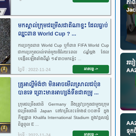
ភាពអ
Jac
មកស្គាល់ក្រុម​ជម្រើសជាតិ​ណា​ខ្លះ​ ដែល​ធ្លាប់​
ឈ្នះ​ពាន​ World Cup ? ...
ការ​ប្រកួត​ពាន​ World Cup ឬក៏​ពាន​ FIFA World Cup
ជា​ការ​ប្រកួត​បាល់​ទាត់​មួយ​ដ៏​ធំ​រយៈ​ពេល​ ៤ឆ្នាំ​ម្ដង​ ដែល​
បង្កើត​ឡើង​តាំង​ពី​ឆ្នាំ ១៩៣០​មក​ម្ល៉េះ​ ...
របៀ
អានបន្ត ->
AA28
ថ្ងៃទី : 2022-11-24
គ្រូ​អាល្លឺម៉ង់​ថា មិន​​អាច​មើល​ស្រាល​ជប៉ុន​
បាន​ទេ ព្រោះមានអាហ្សង់ទីន​ជាគម្រូ ...
ក្រុម​ជម្រើសជាតិ ​Germany នឹង​ត្រូវ​ប្រកួត​ជាមួយ​ក្រុម​
ជម្រើសជាតិ​​ Japan​ នៅ​រាត្រី​នេះ​ម៉ោង​៨:០០​នាទី ក្នុង​
កីឡដ្ឋាន Khalifa International Stadium ក្នុង​វគ្គ​សន្សំ​
AA2
ពិន្ទុ​ពូល E ...
ទុកច
អានបន្ត ->
ថ្ងៃទី : 2022-11-24