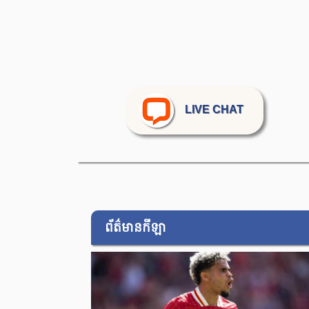
LIVE CHAT
ព័ត៌មានកីឡា