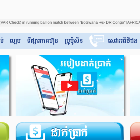
 running ball on match between "Botswana -vs- DR Congo" [AFRICA CUP OF NATIONS 
ល់
ហ្គេម
ទីផ្សារភាគហ៊ុន
ប្រូម៉ូសិន
សេវាអតិថិជន