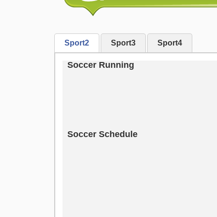
Sport2
Sport3
Sport4