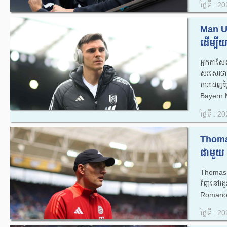
ថ្ងៃទី : 
Man Un
ដើម្បី
អ្នកកាស
សរសេរថា 
ការដេញ
Bayern 
ថ្ងៃទី : 
Thomas
ជាមួយ 
Thomas 
វិញនៅរដ
Romano
ថ្ងៃទី : 