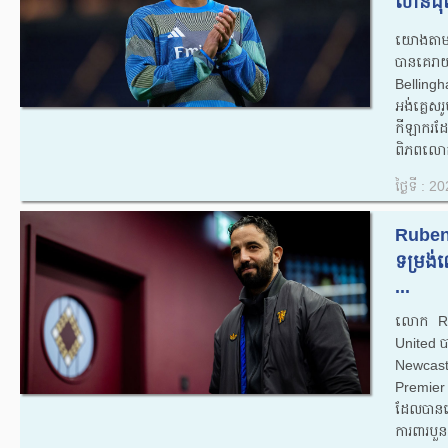
លានដុល្ល
យោងតាម ​
បានគេរា
Bellingh
អង់គ្លេសរ
កីឡាករដែ
ពិភពលោក 
ថ្ងៃទី : 
Ruben 
ទម្រង់
...
លោក Rub
United ប
Newcastl
Premier L
ដែលបានឃើ
ការពារប