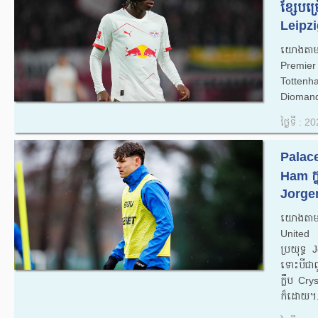
ខ្សែបម
Leipzig
យោងតាមល
Premier
Tottenha
Diomand
ថ្ងៃទី : 
Palace
Ham ក្ន
Jorgen
យោងតាមក
United ច
ប្រយុទ្ធ
ទោះបីជាព
ក្លឹប Cry
ក៏ដោយ។.