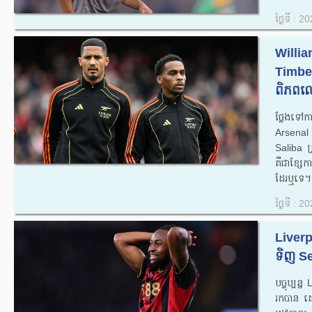
ថ្ងៃទី : 
Willia
Timber
ពិភពល
ថ្លែងទៅក
Arsenal
Saliba ត
គឺជាខ្សែក
ដែរឬទេ។.
ថ្ងៃទី : 
Liverpo
ទិញ S
បច្ចុប្បន
រកបាន ដ