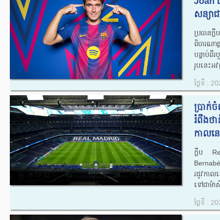
Joan L
សន្យាជ
ប្រធានក
ពិចារណាផ
បន្ទាប់ពីរ
រូបនេះអវ
ថ្ងៃទី : 
ប្រាក់
រំពឹងថ
កាលនេះ
ក្លឹប R
Bernabé
រដូវកាលនេ
ទៅជាម៉ាស៊
ថ្ងៃទី : 