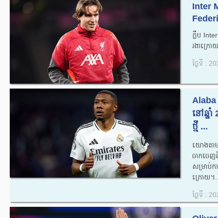
Inter 
Federi
ក្លឹប Inte
រងាក្រោយ
ថ្ងៃទី : 
Alaba
នៅឆ្នា
ថ្មី ...
យោងតាម 
ចាកចេញពី
សម្រាប់ក
ក្រោយ។..
ថ្ងៃទី : 