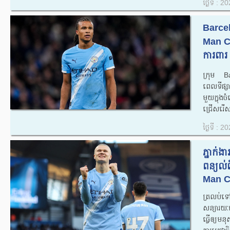
ថ្ងៃទី : 
Barcel
Man Ci
ការពារ 
ក្រុម Ba
ពេលទីផ្
មួយក្នុង
ជ្រើសរើស
ថ្ងៃទី : 
ភ្នាក់
ពន្យល់ព
Man Ci
ត្រលប់ទៅខ
សន្យារយៈ
ធ្វើឲ្យមន