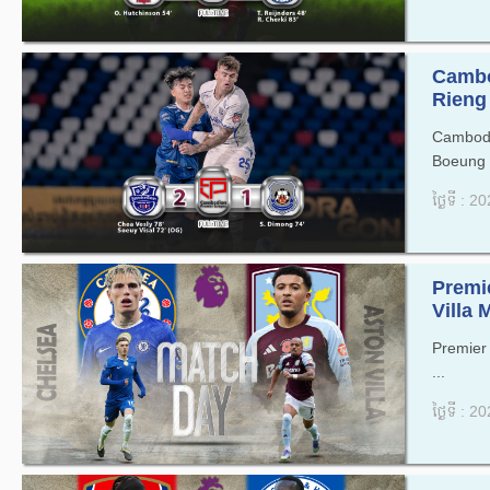
Cambo
Rieng 
Cambod
Boeung K
ថ្ងៃទី : 
Premi
Villa 
Premier
...
ថ្ងៃទី : 