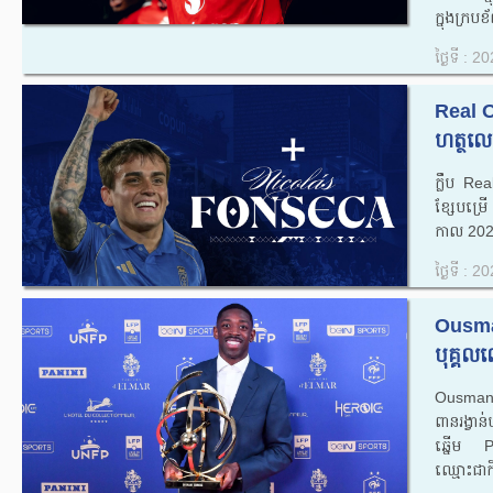
ក្នុងក្រ
ថ្ងៃទី : 
Real O
ហត្ថលេ
ក្លឹប Rea
ខ្សែបម្រ
កាល 202
ថ្ងៃទី : 
Ousma
បុគ្គលលើ
Ousmane 
ពានរង្វាន
ឆ្នើម PS
ឈ្មោះជាកី