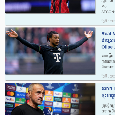
រដូវកាល
Mo Sala
AFCON។
ថ្ងៃទី : 
Real M
ជាស្រេច
Olise .
តារាឆ្នើ
ក្លាយជាគ
ពិភពលោក
ថ្ងៃទី : 
លោក L
ចុះហត្ថ
គ្រូបង្វ
លោកបើកចំ