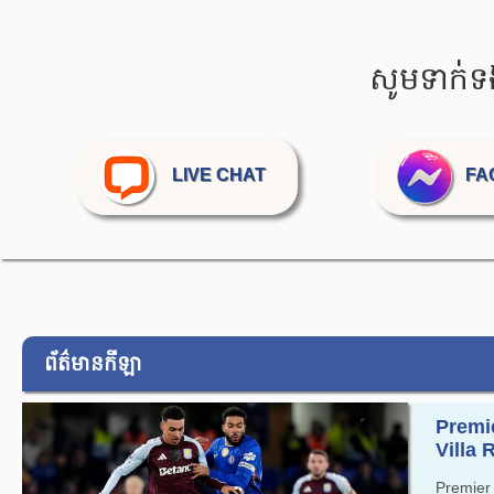
សូមទាក់ទ
LIVE CHAT
FA
ព័ត៌មានកីឡា
Premi
Villa R
Premier