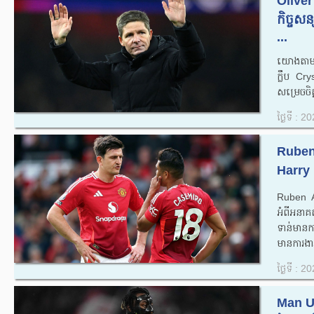
Oliver
កិច្ចស
...
យោងតាមល
ក្លឹប C
សម្រេចចិត្
ថ្ងៃទី : 
Ruben 
Harry 
Ruben Am
អំពីអនា
ទាន់មានក
មានការងារ
ថ្ងៃទី : 
Man U