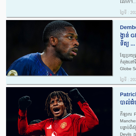
លោក។..
ថ្ងៃទី : 
Dembe
ង្វាន់
ទិត្យ ...
ខ្សែប្រយ
កំពុងនៅទ
Globe So
ថ្ងៃទី : 
Patrick
បាល់ដំ
កីឡាករ P
Manchest
បន្ទាប់ពី
Devils ក