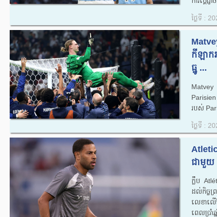
ការប្តេជ្ញាច
ថ្ងៃទី : 
Matvey
កីឡាករ
ធ្នូ ...
Matvey 
Parisien
របស់ Pari
ថ្ងៃទី : 
Atleti
ជាមួយ 
ក្លឹប At
ដល់កិច្ច
លេខាលើខ្
ពេលប្រាំឆ្ន