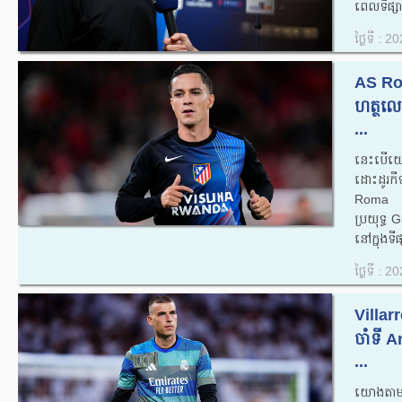
ពេលទីផ្ស
ថ្ងៃទី : 
AS Roma
ហត្ថល
...
នេះបើយោង
ដោះដូរក
Roma បា
ប្រយុទ្ធ
នៅក្នុងទី
ថ្ងៃទី : 
Villarr
ចាំទី 
...
យោងតាមរប