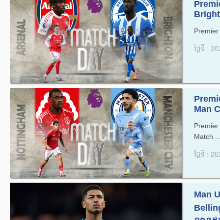
Premi
Bright
Premier 
ថ្ងៃទី : 
Premi
Man Ci
Premie
Match ..
ថ្ងៃទី : 
Man U
Belling