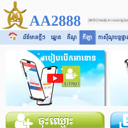
AA2888
ccer - Due to incorrect score (VAR Check) in running ball on match between "Bot
ព័ត៌មានថ្មីៗ
ឆ្នោត
គីណូ
កីឡា
កាស៊ី​​ណូបន្តផ្ទា