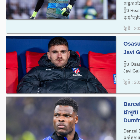
លទ្ធភាពន
ក្លឹប Rea
ឬរដូវក្តៅ
ថ្ងៃទី : 
Osasu
Javi G
ក្លឹប Os
Javi Galá
ថ្ងៃទី : 
Barcel
ជាមួយ 
Dumfri
Denzel D
ទុកនៃការ