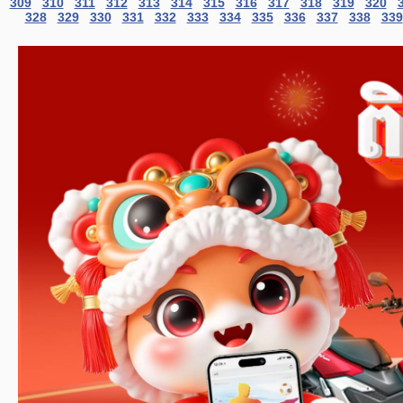
309
310
311
312
313
314
315
316
317
318
319
320
328
329
330
331
332
333
334
335
336
337
338
339