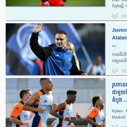
កំពុងធ្វើ ។
ថ្ងៃទី : 
Juvent
Atala
...
កាលពីដើម
បញ្ចូលដើម
ថ្ងៃទី : 
រូបភាព
ជាមួយ
ដំបូង ..
Kylian M
Madrid!.