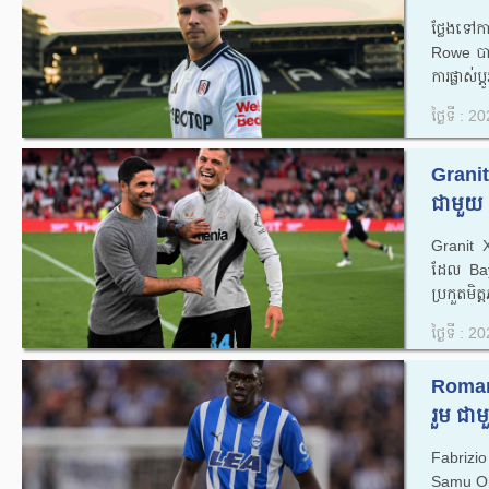
ថ្លែងទៅ
Rowe បា
ការផ្លាស់ប
ថ្ងៃទី : 
Granit
ជាមួយ 
Granit 
ដែល Bay
ប្រកួតមិត
ថ្ងៃទី : 
Roman
រួម ជា
Fabriz
Samu Om