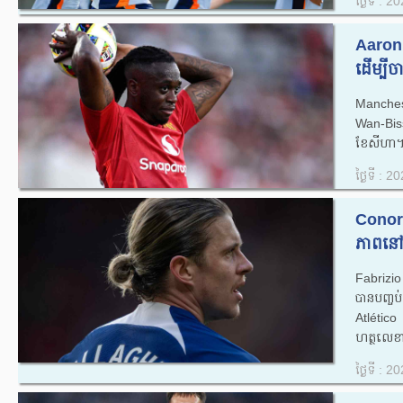
ថ្ងៃទី : 
Aaron
ដើម្បី
Manchest
Wan-Biss
ខែសីហា។
ថ្ងៃទី : 
Conor 
ភាពនៅ 
Fabrizi
បានបញ្ចប់
Atlético 
ហត្ថលេខា
ថ្ងៃទី : 