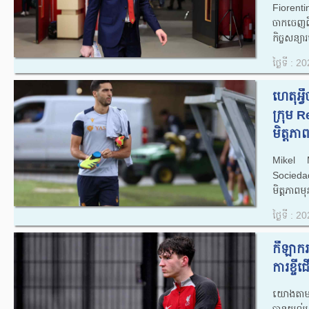
Fiorentin
ចាកចេញព
កិច្ចសន្យ
ថ្ងៃទី : 
ហេតុអ្
ក្រុម 
មិត្តភាព
Mikel M
Sociedad 
មិត្តភាព
ថ្ងៃទី : 
កីឡាករ​វ
ការ​ខ្ចី​ជើ
យោងតាមក