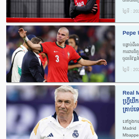
បានយល់ព្
ថ្ងៃទី : 
Pepe បា
បន្ទាប់ពី
ការពារដ៏
ចូលនិវត្ត
ថ្ងៃទី : 
Real Ma
ហ្វ្រីឃី
គ្រាប់​ទេ
នៅក្នុងកា
Madrid
Mbappe ជ