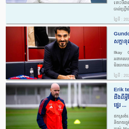
ទោះបីជាតា
បាល់ហ្វ្រ
ថ្ងៃទី : 
Gundog
សក្តាន
Ilkay G
អនាគតរប
មិនចាកចេ
ថ្ងៃទី : 
Erik 
ដឹងពីអ្
ផ្ទេរ ...
ដកស្រង់
និយាយក្ន
របស់ Ma