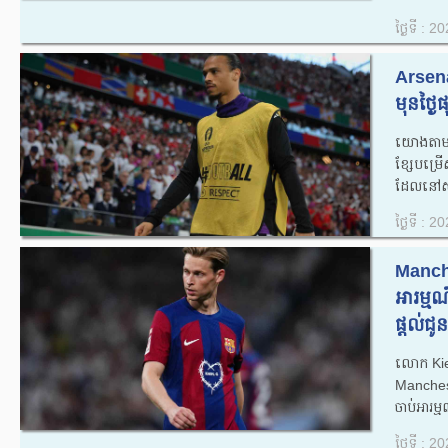
ថ្ងៃទី : 
Arsen
មុនថ្ងៃ
យោងតាម ​
ខ្សែបម្
ដែលនៅសល់
ថ្ងៃទី : 
Manche
អារម្ម
ផ្តល់ជូ
លោក Kie
Manches
ចាប់អារម្
ថ្ងៃទី : 