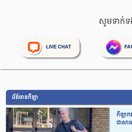
សូមទាក់ទ
LIVE CHAT
FA
ព័ត៌មានកីឡា
កីឡាករ
ជាសាធា