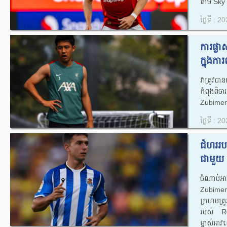
តាម ​​Sky
ថ្ងៃទី : 
ការផ្ល
ក្នុងក
វាត្រូវប
កំពុងពិចា
Zubimen
ថ្ងៃទី : 
ជំហររប
ជាមួយ 
ចំណាប់
Zubimen
ក្រហមត្រ
របស់ R
ម្ចាស់អាវ