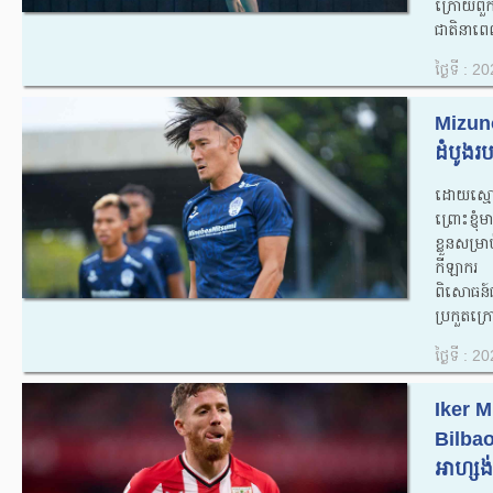
ក្រោយពួកគ
ជាតិនាពេ
ថ្ងៃទី : 
Mizuno
ដំបូងរ
ដោយស្មោះត
ព្រោះខ្ញុ
ខ្លួនសម្រា
កីឡាករ 
ពិសោធន៍
ប្រកួតក្រ
ថ្ងៃទី : 
Iker M
Bilbao 
អាហ្សង់