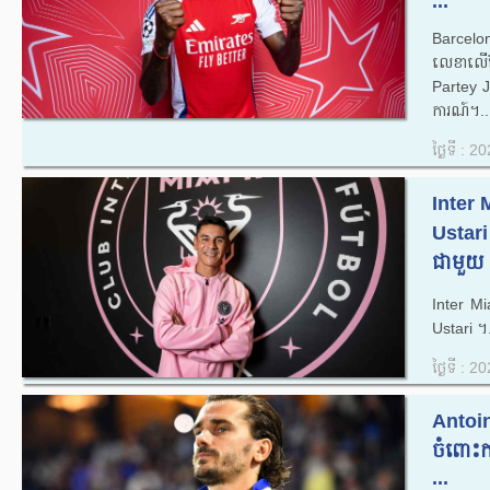
...
Barcelon
លេខាលើខ
Partey 
ការណ៍។..
ថ្ងៃទី : 
Inter 
Ustari
ជាមួយ 
Inter M
Ustari ។.
ថ្ងៃទី : 
Antoi
ចំពោះ
...