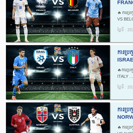
FRANC
🔥ការប្
VS BELG
ថ្ងៃទី : 
ការប្
ISRAE
🔥ការប្
ITALY ...
ថ្ងៃទី : 
ការប្
NORWA
🔥ការប្