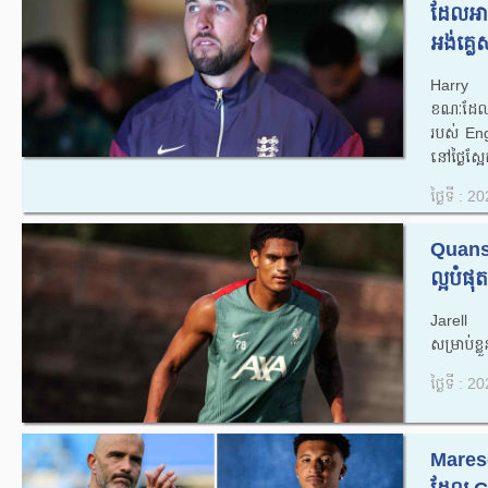
ដែល​អា
អង់គ្លេស
Harry Ka
ខណៈដែលរប
របស់ Eng
នៅថ្ងៃស្អ
ថ្ងៃទី : 
Quansah: 
ល្អ​បំផុត​
Jarell
សម្រាប់ខ្
ថ្ងៃទី : 
Maresc