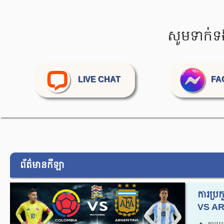
សូមទាក់ទ
LIVE CHAT
FA
ព័ត៌មានកីឡា
ការប្
VS AR