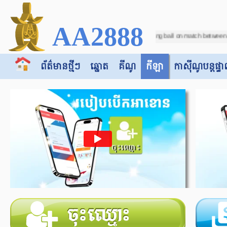
AA2888
ncorrect score (VAR Check) in running ball on match between "Botswana -vs- DR C
ព័ត៌មានថ្មីៗ
ឆ្នោត
គីណូ
កីឡា
កាស៊ី​​ណូបន្តផ្ទា