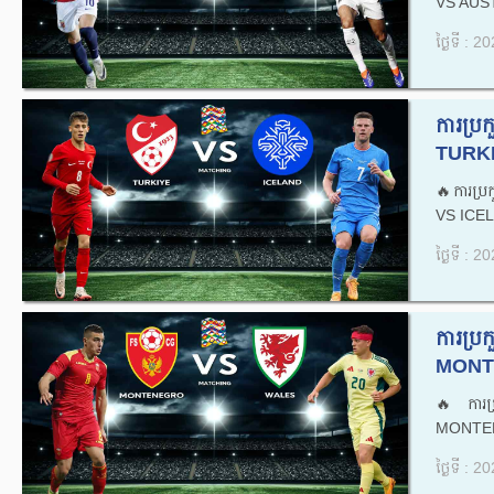
VS AUST
ថ្ងៃទី : 
ការប្
TURKI
🔥ការប្
VS ICEL
ថ្ងៃទី : 
ការប្
MONT
🔥ការប
MONTEN
ថ្ងៃទី : 