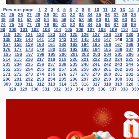
Previous page
1
2
3
4
5
6
7
8
9
10
11
12
13
14
24
25
26
27
28
29
30
31
32
33
34
35
36
37
38
39
49
50
51
52
53
54
55
56
57
58
59
60
61
62
63
64
74
75
76
77
78
79
80
81
82
83
84
85
86
87
88
89
99
100
101
102
103
104
105
106
107
108
109
110
111
119
120
121
122
123
124
125
126
127
128
129
130
138
139
140
141
142
143
144
145
146
147
148
149
157
158
159
160
161
162
163
164
165
166
167
168
176
177
178
179
180
181
182
183
184
185
186
187
195
196
197
198
199
200
201
202
203
204
205
206
214
215
216
217
218
219
220
221
222
223
224
225
233
234
235
236
237
238
239
240
241
242
243
244
252
253
254
255
256
257
258
259
260
261
262
263
271
272
273
274
275
276
277
278
279
280
281
282
290
291
292
293
294
295
296
297
298
299
300
301
309
310
311
312
313
314
315
316
317
318
319
320
328
329
330
331
332
333
334
335
336
337
338
339