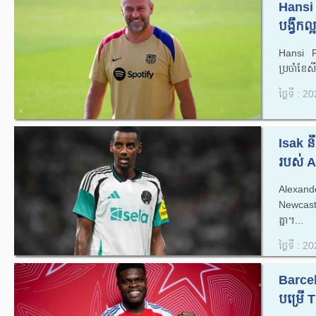
Hansi F
បង្វឹកល្អ
Hansi Fli
ប្រចាំ​ខែ​
ថ្ងៃទី : 
Isak ន
របស់ A
Alexande
Newcastle
គ្នា។...
ថ្ងៃទី : 
Barcel
បម្រើ 