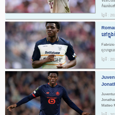
ទីនោះលើសព
កំណត់នៅឆ្
ថ្ងៃទី : 
Roman
នៅក្នុង
Fabrizi
ចុះហត្ថល
ថ្ងៃទី : 
Juvent
Jonath
Juventu
Jonatha
Matteo M
ថ្ងៃទី : 