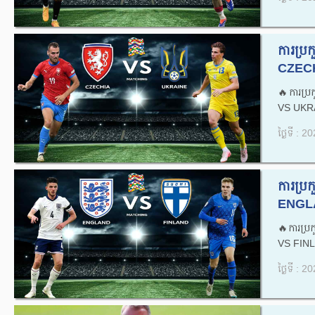
ការប្
CZECH
🔥ការប្
VS UKRA
ថ្ងៃទី : 
ការប្
ENGLA
🔥ការប្
VS FINL
ថ្ងៃទី : 