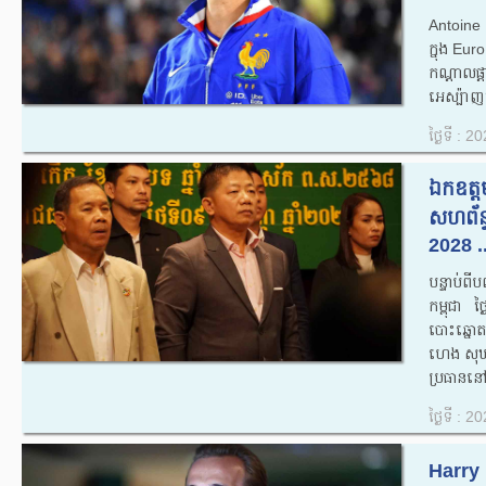
Antoine
ក្នុង Eu
កណ្តាល
អេស្ប៉ាញ
ថ្ងៃទី : 
ឯកឧត្ដម
សហព័ន្ធ
2028 ..
បន្ទាប់​ពី
កម្ពុជា​ ថ
បោះឆ្នោត​
ហេង​ សុឃន​
ប្រធាន​នៅ​
ថ្ងៃទី : 
Harry K