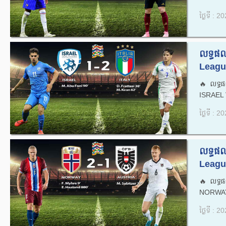
ថ្ងៃទី : 
លទ្ធផល
Leagu
🔥លទ្ធផ
ISRAEL 
ថ្ងៃទី : 
លទ្ធផល
Leagu
🔥លទ្ធផ
NORWAY
ថ្ងៃទី : 