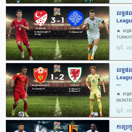
លទ្ធផល
Leagu
🔥លទ្ធផ
TURKIYE
ថ្ងៃទី : 
លទ្ធផល
Leag
...
🔥លទ្ធផ
MONTEN
ថ្ងៃទី : 
ការប្