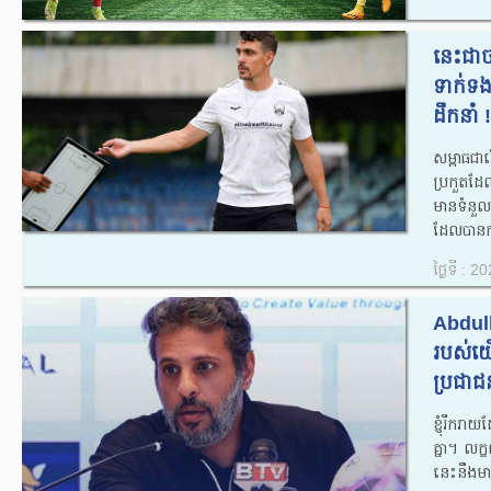
នេះជា
ទាក់ទង
ដឹកនាំ ‼
សម្ពាធជារ
ប្រកួតដែល
មានទំនួលខ
ដែលបានក
ថ្ងៃទី : 
Abdul
របស់យើ
ប្រជាជន
ខ្ញុំរីករ
គ្នា។ លក្
នេះនឹងមាន