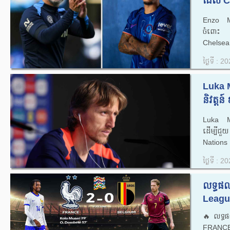
ដែល Ch
Enzo Ma
ចំពោះ 
Chelsea 
ថ្ងៃទី : 
Luka Mo
និវត្តន៍
Luka Mod
ដើម្បីជួ
Nations 
ថ្ងៃទី : 
លទ្ធផល
Leagu
🔥លទ្ធផ
FRANCE