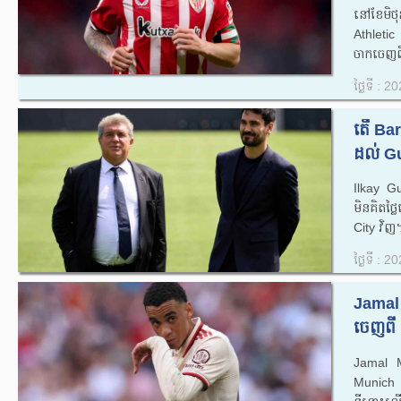
នៅខែមិថុ
Athletic
ចាកចេញពីក
ថ្ងៃទី : 
តើ Bar
ដល់ Gu
Ilkay G
មិនគិតថ្ល
City វិញ។
ថ្ងៃទី : 
Jamal 
ចេញពី 
Jamal M
Munich ប