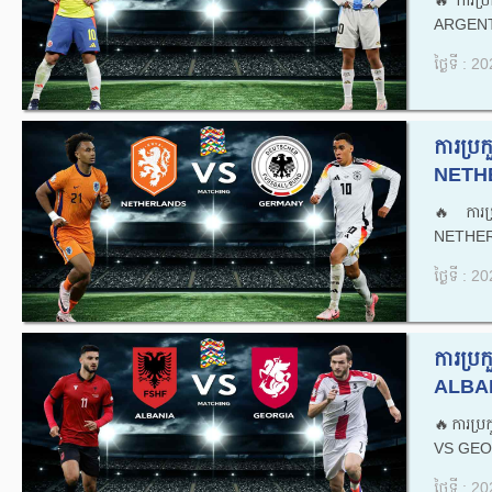
🔥ការប
ARGENTI
ថ្ងៃទី : 
ការប្
NETH
🔥ការប
NETHER
ថ្ងៃទី : 
ការប្
ALBAN
🔥ការប្
VS GEOR
ថ្ងៃទី : 