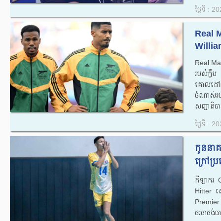
ថ្ងៃទី : 
Real M
Willia
Real Mad
របស់ក្ល
គោលដៅកំព
ចំណាស់រប
សញ្ជាតិបា
ថ្ងៃទី : 
កូននាគ
ក្រៅប្
កីឡាករ 
Hitter ស
Premier
ចរចាចង់ប