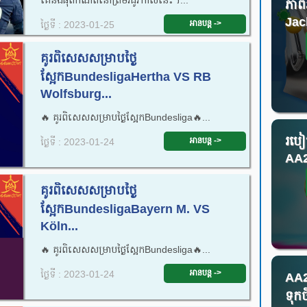
គេ​នឹង​ផុត​កំណត់​នៅ​ត្រឹម​រដូវ​កាល​នេះ។...
ភាពអ
Jac
អានបន្ត ->
ថ្ងៃទី : 2023-01-25
គូរពិសេសសម្រាបថ្ងៃ
ស្អែកBundesligaHertha VS RB
Wolfsburg...
🔥 គូរពិសេសសម្រាបថ្ងៃស្អែកBundesliga🔥...
របៀ
អានបន្ត ->
ថ្ងៃទី : 2023-01-24
AA28
គូរពិសេសសម្រាបថ្ងៃ
ស្អែកBundesligaBayern M. VS
Köln...
🔥 គូរពិសេសសម្រាបថ្ងៃស្អែកBundesliga🔥...
អានបន្ត ->
ថ្ងៃទី : 2023-01-24
AA2
ទុកច