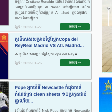
កីឡាករ Cristiano Ronaldo ​នៅ​មិន​ទាន់​មាន​សំណាង​រក​
បាន​គ្រាប់​បាល់​ឱ្យ​ក្រុម Al Nassr ​នៅ​ឡើយ​ទេ ​ហើយ​
ប្រកួត​នៅ​យប់មិញ​ក៏​ចាញ់​ក្រុម ​Al-Ittihad ​ក្នុង​លទ្ធផល ​
៣-១ ​ថែម​ទៀត។...
អានបន្ត ->
ថ្ងៃទី : 2023-01-27
គូរពិសេសសម្រាបថ្ងៃស្អែកCopa del
ReyReal Madrid VS Atl. Madrid...
🔥 គូរពិសេសសម្រាបថ្ងៃស្អែកCopa del Rey🔥...
អានបន្ត ->
ថ្ងៃទី : 2023-01-26
Pope ​អ្នក​ចាំទី Newcastle ​កំពុង​កាន់​
កំណត់ត្រា clean sheets ​១០​ប្រកួត​ជាប់​
គ្នា​ហើយ​...
ឡើងដៃខ្លាំងអ្នក​ចាំទី Nick Pope ​របស់​ក្រុម Newcastle