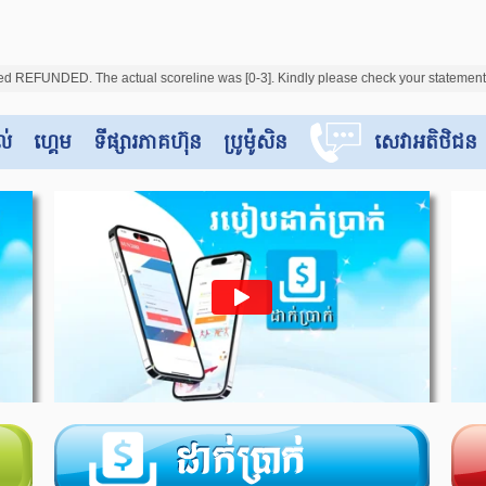
tual scoreline was [0-3]. Kindly please check your statement again. We apologiz
ល់
ហ្គេម
ទីផ្សារភាគហ៊ុន
ប្រូម៉ូសិន
សេវាអតិថិជន