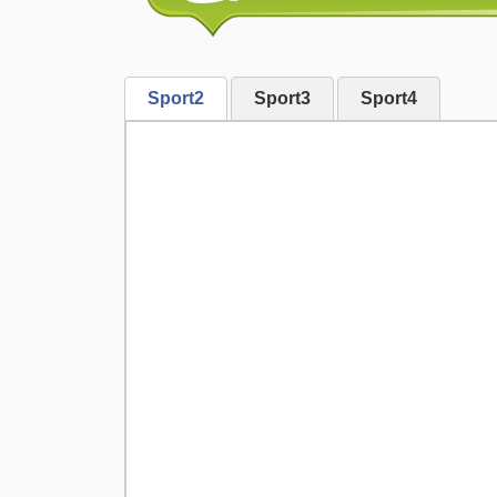
Sport2
Sport3
Sport4