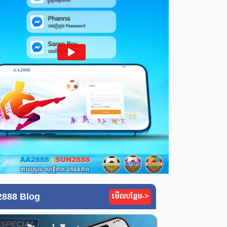
888 Blog
មើលបន្តែម->