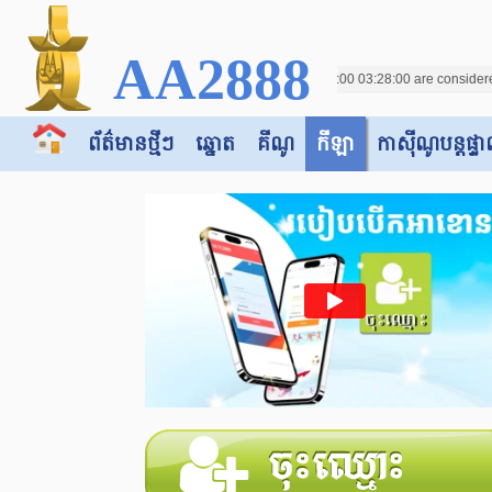
AA2888
ets placed on score [0-4] from 03:26:00 03:28:00 are considered REFUNDED. The ac
ព័ត៌មានថ្មីៗ
ឆ្នោត
គីណូ
កីឡា
កាស៊ី​​ណូបន្តផ្ទា