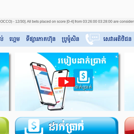
ts placed on score [0-4] from 03:26:00 03:28:00 are considered REFUNDED. The act
ល់
ហ្គេម
ទីផ្សារភាគហ៊ុន
ប្រូម៉ូសិន
សេវាអតិថិជន