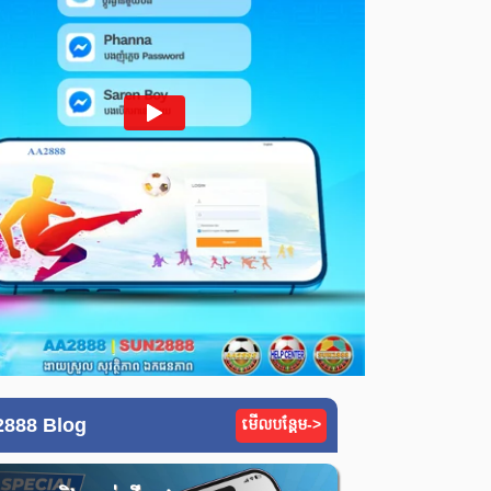
888 Blog
មើលបន្តែម->